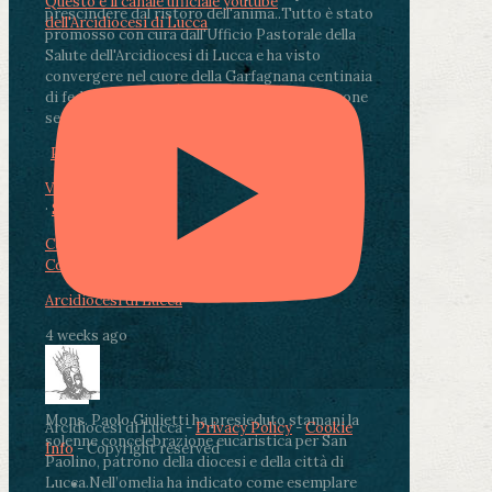
Questo è il canale ufficiale youtube
prescindere dal ristoro dell'anima.
.
Tutto è stato
dell'Arcidiocesi di Lucca
promosso con cura dall'Ufficio Pastorale della
Salute dell'Arcidiocesi di Lucca e ha visto
convergere nel cuore della Garfagnana centinaia
di fedeli, operatori sanitari, volontari e persone
segnate dalla malattia.
...
See More
See Less
Photo
View on Facebook
·
Share
Condividi su Facebook
Condividi su Twitter
Condividi su LinkedIn
Condividi via email
Arcidiocesi di Lucca
4 weeks ago
Mons. Paolo Giulietti ha presieduto stamani la
Arcidiocesi di Lucca -
Privacy Policy
-
Cookie
solenne concelebrazione eucaristica per San
Info
- Copyright reserved
Paolino, patrono della diocesi e della città di
Lucca.
Nell’omelia ha indicato come esemplare