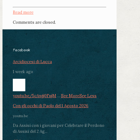
Read more
Comments are closed.
Facebook
Arcidiocesi di Lucca
1 week ago
youtu.be/5cAwjj0FujM
...
See More
See Less
Con gli occhi di Paolo del 1 Agosto 2026
youtu.be
Da Assisi con i giovani per Celebrare il Perdono
di Assisi del 2 Ag...