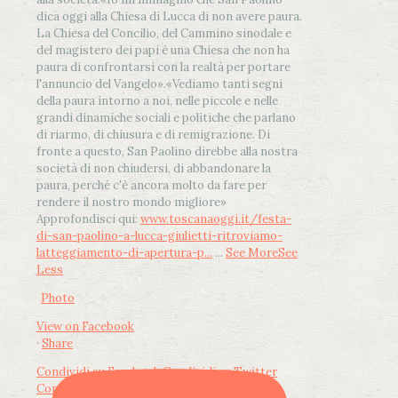
dica oggi alla Chiesa di Lucca di non avere paura.
La Chiesa del Concilio, del Cammino sinodale e
del magistero dei papi è una Chiesa che non ha
paura di confrontarsi con la realtà per portare
l'annuncio del Vangelo»
.
«Vediamo tanti segni
della paura intorno a noi, nelle piccole e nelle
grandi dinamiche sociali e politiche che parlano
di riarmo, di chiusura e di remigrazione. Di
fronte a questo, San Paolino direbbe alla nostra
società di non chiudersi, di abbandonare la
paura, perché c'è ancora molto da fare per
rendere il nostro mondo migliore»
Approfondisci qui:
www.toscanaoggi.it/festa-
di-san-paolino-a-lucca-giulietti-ritroviamo-
latteggiamento-di-apertura-p...
...
See More
See
Less
Photo
View on Facebook
·
Share
Condividi su Facebook
Condividi su Twitter
Condividi su LinkedIn
Condividi via email