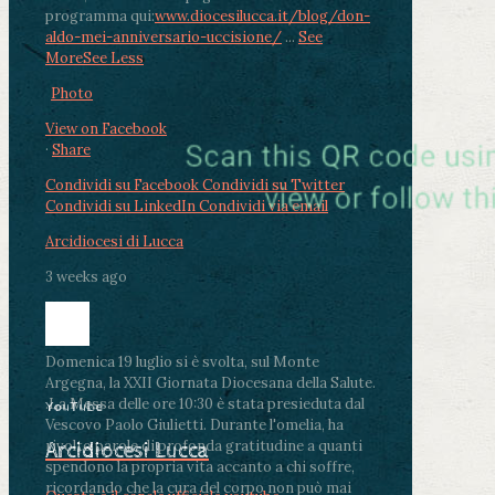
programma qui:
www.diocesilucca.it/blog/don-
aldo-mei-anniversario-uccisione/
...
See
More
See Less
Photo
View on Facebook
·
Share
Condividi su Facebook
Condividi su Twitter
Condividi su LinkedIn
Condividi via email
Arcidiocesi di Lucca
3 weeks ago
Domenica 19 luglio si è svolta, sul Monte
Argegna, la XXII Giornata Diocesana della Salute.
.
La Messa delle ore 10:30 è stata presieduta dal
YouTube
Vescovo Paolo Giulietti. Durante l'omelia, ha
rivolto parole di profonda gratitudine a quanti
Arcidiocesi Lucca
spendono la propria vita accanto a chi soffre,
ricordando che la cura del corpo non può mai