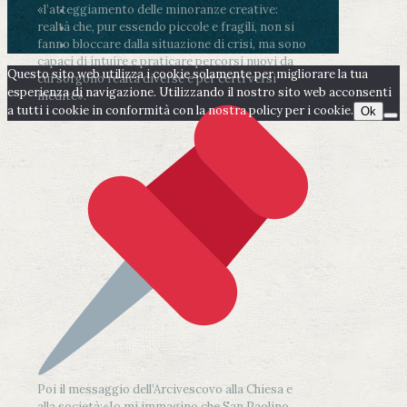
«l’atteggiamento delle minoranze creative:
realtà che, pur essendo piccole e fragili, non si
fanno bloccare dalla situazione di crisi, ma sono
capaci di intuire e praticare percorsi nuovi da
Questo sito web utilizza i cookie solamente per migliorare la tua
cui sorgono realtà diverse e per certi versi
esperienza di navigazione. Utilizzando il nostro sito web acconsenti
inedite».
a tutti i cookie in conformità con la nostra policy per i cookie.
Ok
Poi il messaggio dell’Arcivescovo alla Chiesa e
alla società:
«Io mi immagino che San Paolino