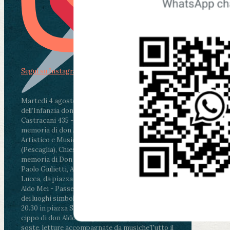
Segui su Instagram
Martedì 4 agosto2026
ore 11:30 - Lucca, Scuola
dell’Infanzia don Aldo Mei - Viale Castruccio
Castracani 435 - Inaugurazione murales in
memoria di don Aldo Mei curato dal Liceo
Artistico e Musicale “Passaglia”
.
ore 18 - Fiano
(Pescaglia), Chiesa parrocchiale - Messa in
memoria di Don Aldo Mei celebrata da mons.
Paolo Giulietti, Arcivescovo di Lucca
.
ore 20.30 -
Lucca, da piazza San Michele al Cippo di don
Aldo Mei - Passeggiata della Memoria in alcuni
dei luoghi simbolo della città. Ritrovo alle ore
20.30 in piazza San Michele con conclusione al
cippo di don Aldo Mei (Porta Elisa). Durante le
soste, letture accompagnate da musiche
Tutto il