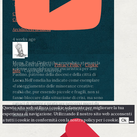
·
Share
Condividi su Facebook
Condividi su Twitter
Condividi su LinkedIn
Condividi via email
Arcidiocesi di Lucca
4 weeks ago
Mons. Paolo Giulietti ha presieduto stamani la
Arcidiocesi di Lucca -
Privacy Policy
-
Cookie
solenne concelebrazione eucaristica per San
Info
- Copyright reserved
Paolino, patrono della diocesi e della città di
Lucca.
Nell’omelia ha indicato come esemplare
«l’atteggiamento delle minoranze creative:
realtà che, pur essendo piccole e fragili, non si
fanno bloccare dalla situazione di crisi, ma sono
capaci di intuire e praticare percorsi nuovi da
Questo sito web utilizza i cookie solamente per migliorare la tua
cui sorgono realtà diverse e per certi versi
esperienza di navigazione. Utilizzando il nostro sito web acconsenti
inedite».
a tutti i cookie in conformità con la nostra policy per i cookie.
Ok