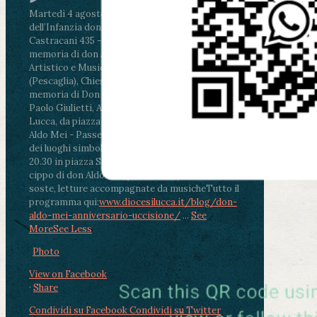
Martedì 4 agosto2026
ore 11:30 - Lucca, Scuola
dell’Infanzia don Aldo Mei - Viale Castruccio
Castracani 435 - Inaugurazione murales in
memoria di don Aldo Mei curato dal Liceo
Artistico e Musicale “Passaglia”
.
ore 18 - Fiano
(Pescaglia), Chiesa parrocchiale - Messa in
memoria di Don Aldo Mei celebrata da mons.
Paolo Giulietti, Arcivescovo di Lucca
.
ore 20.30 -
Lucca, da piazza San Michele al Cippo di don
Aldo Mei - Passeggiata della Memoria in alcuni
dei luoghi simbolo della città. Ritrovo alle ore
20.30 in piazza San Michele con conclusione al
cippo di don Aldo Mei (Porta Elisa). Durante le
soste, letture accompagnate da musiche
Tutto il
programma qui:
www.diocesilucca.it/blog/don-
aldo-mei-anniversario-uccisione/
...
See
More
See Less
Photo
View on Facebook
·
Share
Condividi su Facebook
Condividi su Twitter