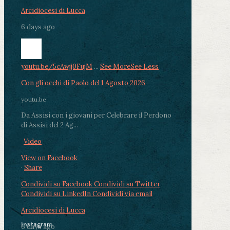
Arcidiocesi di Lucca
6 days ago
youtu.be/5cAwjj0FujM
...
See More
See Less
Con gli occhi di Paolo del 1 Agosto 2026
youtu.be
Da Assisi con i giovani per Celebrare il Perdono
di Assisi del 2 Ag...
Video
View on Facebook
·
Share
Condividi su Facebook
Condividi su Twitter
Condividi su LinkedIn
Condividi via email
Arcidiocesi di Lucca
Instagram
6 days ago