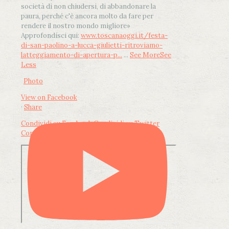
società di non chiudersi, di abbandonare la
paura, perché c'è ancora molto da fare per
rendere il nostro mondo migliore»
Approfondisci qui:
www.toscanaoggi.it/festa-
di-san-paolino-a-lucca-giulietti-ritroviamo-
latteggiamento-di-apertura-p...
...
See More
See
Less
Photo
View on Facebook
·
Share
Condividi su Facebook
Condividi su Twitter
Condividi su LinkedIn
Condividi via email