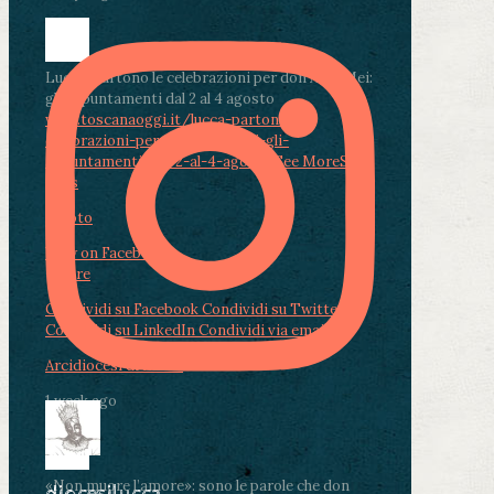
Lucca, partono le celebrazioni per don Aldo Mei:
gli appuntamenti dal 2 al 4 agosto
www.toscanaoggi.it/lucca-partono-le-
celebrazioni-per-don-aldo-mei-gli-
appuntamenti-dal-2-al-4-ago...
...
See More
See
Less
Photo
View on Facebook
·
Share
Condividi su Facebook
Condividi su Twitter
Condividi su LinkedIn
Condividi via email
Arcidiocesi di Lucca
1 week ago
«Non muore l’amore»: sono le parole che don