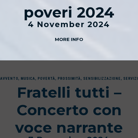
poveri 2024
4 November 2024
MORE INFO
AVVENTO
,
MUSICA
,
POVERTÀ
,
PROSSIMITÀ
,
SENSIBILIZZAZIONE
,
SERVIZI
Fratelli tutti –
Concerto con
voce narrante