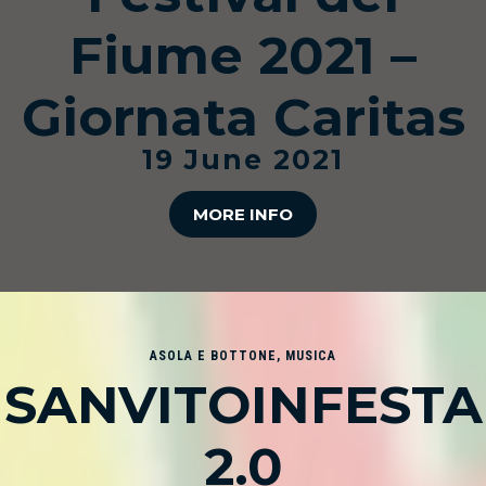
Fiume 2021 –
Giornata Caritas
19 June 2021
MORE INFO
ASOLA E BOTTONE
,
MUSICA
SANVITOINFESTA
2.0