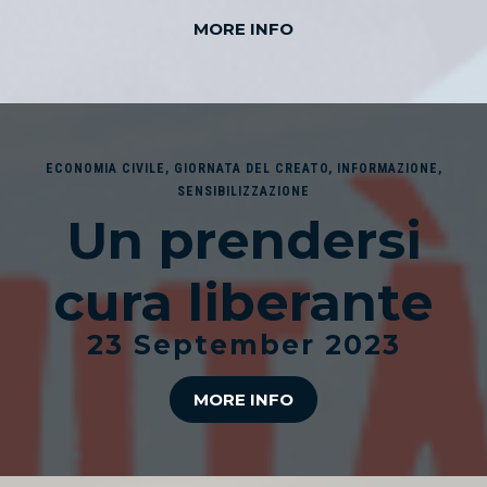
MORE INFO
ECONOMIA CIVILE
,
GIORNATA DEL CREATO
,
INFORMAZIONE
,
SENSIBILIZZAZIONE
Un prendersi
cura liberante
23 September 2023
MORE INFO