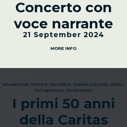
Concerto con
voce narrante
21 September 2024
MORE INFO
INFORMAZIONE
,
POVERTÀ
,
PROSSIMITÀ
,
SENSIBILIZZAZIONE
,
SERVIZI
,
TESTIMONIANZE
,
VOLONTARIATO
I primi 50 anni
della Caritas