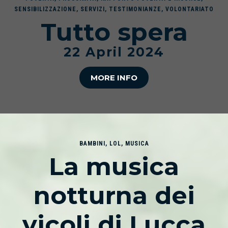
SENSIBILIZZAZIONE
,
SERVIZI
,
TESTIMONIANZE
,
VOLONTARIATO
Tutto spera
22 April 2024
MORE INFO
BAMBINI
,
LOL
,
MUSICA
La musica
notturna dei
vicoli di Lucca