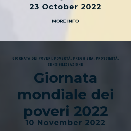
23 October 2022
MORE INFO
GIORNATA DEI POVERI
,
POVERTÀ
,
PREGHIERA
,
PROSSIMITÀ
,
SENSIBILIZZAZIONE
Giornata
mondiale dei
poveri 2022
10 November 2022