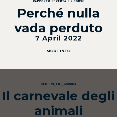
RAPPORTO POVERTÀ E RISORSE
Perché nulla
vada perduto
7 April 2022
MORE INFO
BAMBINI
,
LOL
,
MUSICA
Il carnevale degli
animali