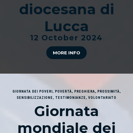
diocesana di
Lucca
12 October 2024
MORE INFO
GIORNATA DEI POVERI
,
POVERTÀ
,
PREGHIERA
,
PROSSIMITÀ
,
SENSIBILIZZAZIONE
,
TESTIMONIANZE
,
VOLONTARIATO
Giornata
mondiale dei