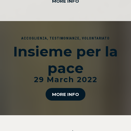
MORE INFO
ACCOGLIENZA
,
TESTIMONIANZE
,
VOLONTARIATO
Insieme per la
pace
29 March 2022
MORE INFO