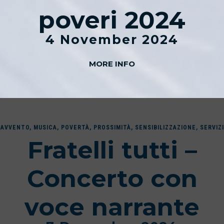
poveri 2024
4 November 2024
MORE INFO
AVVENTO
,
MUSICA
,
POVERTÀ
,
PROSSIMITÀ
,
SENSIBILIZZAZIONE
,
SERVIZI
Fratelli tutti –
Concerto con
voce narrante