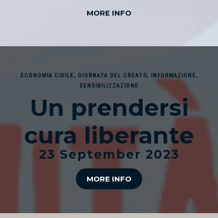
MORE INFO
ECONOMIA CIVILE
,
GIORNATA DEL CREATO
,
INFORMAZIONE
,
SENSIBILIZZAZIONE
Un prendersi
cura liberante
23 September 2023
MORE INFO