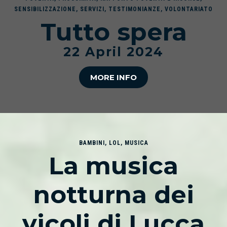
SENSIBILIZZAZIONE
,
SERVIZI
,
TESTIMONIANZE
,
VOLONTARIATO
Tutto spera
22 April 2024
MORE INFO
BAMBINI
,
LOL
,
MUSICA
La musica
notturna dei
vicoli di Lucca