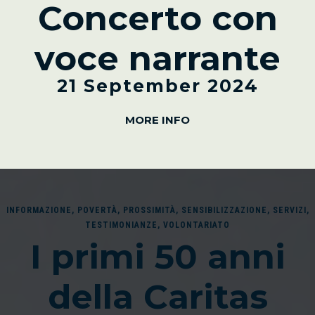
Concerto con
voce narrante
21 September 2024
MORE INFO
INFORMAZIONE
,
POVERTÀ
,
PROSSIMITÀ
,
SENSIBILIZZAZIONE
,
SERVIZI
,
TESTIMONIANZE
,
VOLONTARIATO
I primi 50 anni
della Caritas