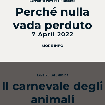
RAPPORTO POVERTÀ E RISORSE
Perché nulla
vada perduto
7 April 2022
MORE INFO
BAMBINI
,
LOL
,
MUSICA
Il carnevale degli
animali