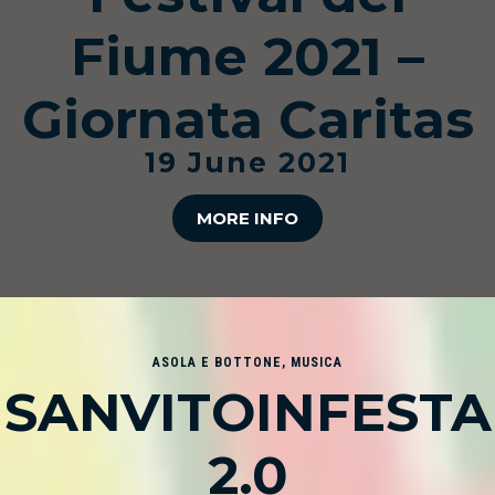
Fiume 2021 –
Giornata Caritas
19 June 2021
MORE INFO
ASOLA E BOTTONE
,
MUSICA
SANVITOINFESTA
2.0