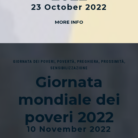
23 October 2022
MORE INFO
GIORNATA DEI POVERI
,
POVERTÀ
,
PREGHIERA
,
PROSSIMITÀ
,
SENSIBILIZZAZIONE
Giornata
mondiale dei
poveri 2022
10 November 2022