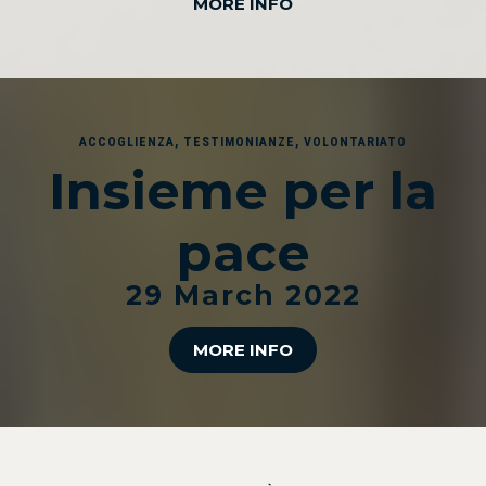
MORE INFO
ACCOGLIENZA
,
TESTIMONIANZE
,
VOLONTARIATO
Insieme per la
pace
29 March 2022
MORE INFO