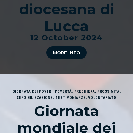
diocesana di
Lucca
12 October 2024
MORE INFO
GIORNATA DEI POVERI
,
POVERTÀ
,
PREGHIERA
,
PROSSIMITÀ
,
SENSIBILIZZAZIONE
,
TESTIMONIANZE
,
VOLONTARIATO
Giornata
mondiale dei