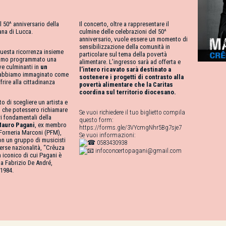
l 50^ anniversario della
Il concerto, oltre a rappresentare il
ana di Lucca.
culmine delle celebrazioni del 50^
anniversario, vuole essere un momento di
sensibilizzazione della comunità in
questa ricorrenza insieme
particolare sul tema della povertà
biamo programmato una
alimentare. L’ingresso sarà ad offerta e
ive culminanti in
un
l’intero ricavato sarà destinato a
abbiamo immaginato come
sostenere i progetti di contrasto alla
frire alla cittadinanza
povertà alimentare che la Caritas
coordina sul territorio diocesano.
 di scegliere un artista e
 che potessero richiamare
Se vuoi richiedere il tuo biglietto compila
ri fondamentali della
questo form:
auro Pagani
, ex membro
https://forms.gle/3VYcmgNhr5Bg7sje7
 Forneria Marconi (PFM),
Se vuoi informazioni:
on un gruppo di musicisti
0583430938
iverse nazionalità, “Crêuza
infoconcertopagani@gmail.com
 iconico di cui Pagani è
a Fabrizio De André,
 1984.