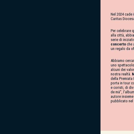
Nel 2024 cade i
Caritas Dioces
Per celebrare 
alla città, ab
serie di iniziat
concerto
che 
un regalo da of
Abbiamo cercato
uno spettacolo
alcuni dei valo
nostra realtà.
M
della Premiata
porta in tour c
e coristi, di d
de mä”, l’album
autore insieme 
pubblicato nel