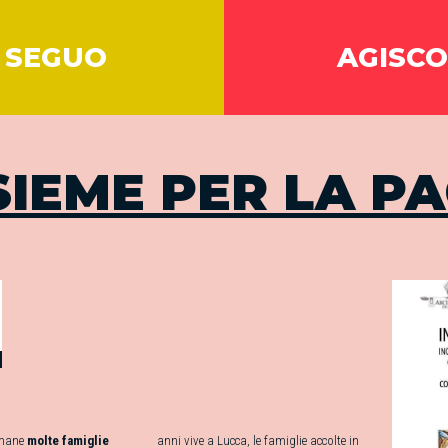
SEGUO
AGISCO
SIEME PER LA P
imane
molte famiglie
anni vive a Lucca, le famiglie accolte in