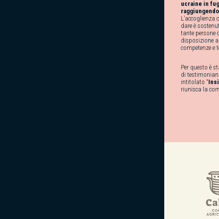
ucraine in fu
raggiungendo 
L’accoglienza c
dare è sostenu
tante persone 
disposizione al
competenze e 
Per questo è 
di testimonianz
intitolato “
Ins
riunisca la co