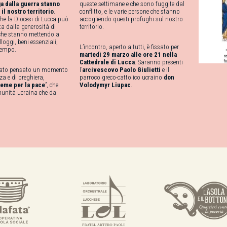
ga dalla guerra stanno
queste settimane e che sono fuggite dal
il nostro territorio
.
conflitto, e le varie persone che stanno
he la Diocesi di Lucca può
accogliendo questi profughi sul nostro
ta dalla generosità di
territorio.
che stanno mettendo a
loggi, beni essenziali,
L’incontro, aperto a tutti, è fissato per
tempo.
martedì 29 marzo alle ore 21 nella
Cattedrale di Lucca
. Saranno presenti
stato pensato un momento
l’
arcivescovo Paolo Giulietti
e il
a e di preghiera,
parroco greco-cattolico ucraino
don
ieme per la pace
”, che
Volodymyr Liupac
.
munità ucraina che da