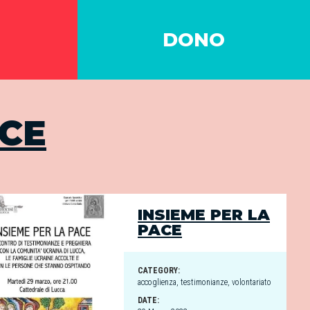
DONO
ACE
INSIEME PER LA
PACE
CATEGORY:
accoglienza
,
testimonianze
,
volontariato
DATE: