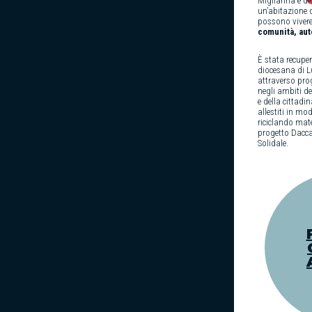
Migliarina e de
un’abitazione 
possono vivere
comunità, aut
È stata recupe
diocesana di L
attraverso prog
negli ambiti de
e della cittadi
allestiti in mo
riciclando mate
progetto Dacc
Solidale.