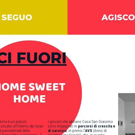
SEGUO
AGISCO
CI FUORI
HOME SWEET
HOME
omo è un piccolo
I giovani che abitano Casa San Giacomo
ituato all’interno
dei locali
sono impegnati in
percorsi di crescita e
 parrocchiale della
di servizio
, in primis l’
AVS
(Anno di