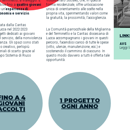
l Terminetto, a Viareggio. È
Volontariato Sociale), che, in questa
dove fino a
quattro giovani
forma residenziale, offre un’occasione
 un’
esperienza di
unica di orientamento alle scelte nella
onomia e servizio
.
propria vita, sperimentando valori come
la gratuità, la prossimità, l’accoglienza.
rata dalla Caritas
ucca nel 2022-2023
La Comunità parrocchiale della Migliarina
etti dedicati ai giovani
e del Terminetto e la Caritas diocesana di
LINK
l servizio, della nonviolenza
Lucca accompagnano i giovani in questi
nanza. Gli spazi sono stati
percorsi, facendosi carico di tutte le spese
AVS
do creativo, perlopiù
(vitto, utenze, manutenzione, ecc.) e
Leggi 
riali di scarto grazie al
sostenendo
il cammino di ciascuno. In
apo Sistema di Riuso
questo modo davvero a tutti è offerta
tale
opportunità.
FINO A 4
1 PROGETTO
GIOVANI
OGNI ANNO
ACCOLTI