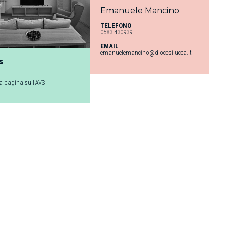
Emanuele Mancino
TELEFONO
0583 430939
EMAIL
emanuelemancino@diocesilucca.it
S
la pagina sull'AVS