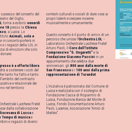
 successo del concerto del
contesti culturali e sociali di dare voce ai
atro del Giglio,
propri talenti e crescere insieme
OL
torna a esibirsi
venerdì
musicalmente e umanamente.
ore 18
presso la
Chiesa
esco
, a Lucca. Lo
Questo concerto è il punto di arrivo di un
titolo
Animali, sole e
percorso che unisce l’
Orchestra LOL
–
e in concerto
porterà in
Laboratorio Orchestrale Lucchese Fratel
 e i ragazzi della LOL in
Arturo Paoli, il
Coro dell’Istituto
icca di emozioni che solo
Comprensivo “G. Ungaretti”
e la
 donare.
Fondazione Giacomo Puccini
in un
appuntamento che celebra due
gresso è a offerta libera
anniversari: gli
800 anni dalla morte di
drà a sostenere i costi del
San Francesco
e i
100 anni dalla prima
che tanto ha fatto e tanto
rappresentazione di Turandot
.
ll’ambito del contrasto
ucativa e relazionale dei
L’iniziativa è patrocinata dal Comune di
no nel territorio
Lucca e realizzata con il sostegno di
Fondazione Cassa di Risparmio di
Lucca, Fondazione Banca del Monte di
Orchestrale Lucchese Fratel
Lucca, Fondo Documentazione Arturo
asce dalla collaborazione
Paoli, Lucense, Associazione “Amici di
diocesana di Lucca
e
Matteo”.
e Tempo di musica
e
bini e ragazzi di diversi