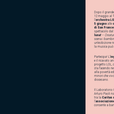
Dopo il grande
12 maggio al Te
l’
orchestra L
5 giugno
alle
di San Franc
spettacolo dal 
luna!
–
Creatur
scena i bambini
un’esibizione r
la musica può
Partecipa! L’
in
e il ricavato an
progetto LOL, 
sta facendo ne
alla povertà ed
minori che vivo
diocesano.
Il Laboratorio 
Arturo Paoli n
tra la
Caritas 
l’
associazion
consente a bam