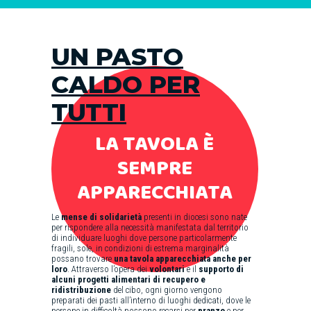
UN PASTO
CALDO PER
TUTTI
LA TAVOLA È
SEMPRE
APPARECCHIATA
Le
mense di solidarietà
presenti in diocesi sono nate
per rispondere alla necessità manifestata dal territorio
di individuare luoghi dove persone particolarmente
fragili, sole, in condizioni di estrema marginalità
possano trovare
una tavola apparecchiata anche per
loro
. Attraverso l’opera dei
volontari
e il
supporto di
alcuni progetti alimentari di recupero e
ridistribuzione
del cibo, ogni giorno vengono
preparati dei pasti all’interno di luoghi dedicati, dove le
persone in difficoltà possono recarsi per
pranzo
e per