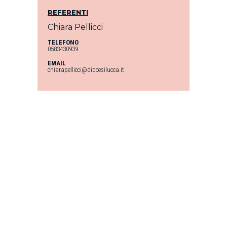
REFERENTI
Chiara Pellicci
TELEFONO
0583430939
EMAIL
chiarapellicci@diocesilucca.it