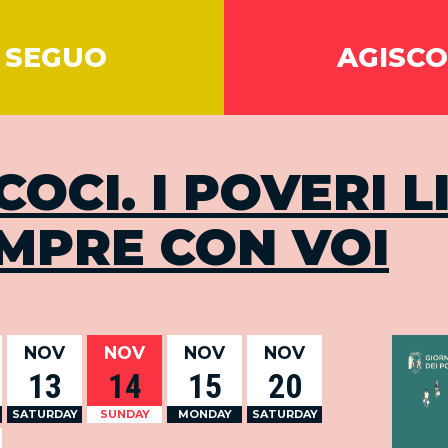
SEGUO
AGISCO
COCI. I POVERI L
MPRE CON VOI
NOV
NOV
NOV
NOV
13
14
15
20
SATURDAY
SUNDAY
MONDAY
SATURDAY