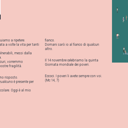
nuiamo a ripetere.
fianco.
a a volte la vita per tanti
Domani sarò io al fianco di qualcun
altro.
lnerabili, messi dalla
a.
Il 14 novembre celebriamo la quinta
curi, vorremmo
Giornata mondiale dei poveri.
ostre fragilità.
Eccoci. I poveri li avete sempre con voi.
nno risposto.
(Mc 14, 7)
Qualcuno è presente per
icolare. Oggi è al mio