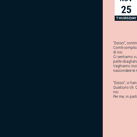
25
THURSDAY
“Eccoci”, conti
Com’è complicat
di noi.
Ci sentiamo vu
parte sbagliat
Vaghiamo insi
nascondere le n
“Eccoci”, ci ha
Qualcuno c’è. 
noi.
Per me, in part