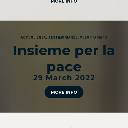
MORE INFO
ACCOGLIENZA
,
TESTIMONIANZE
,
VOLONTARIATO
Insieme per la
pace
29 March 2022
MORE INFO