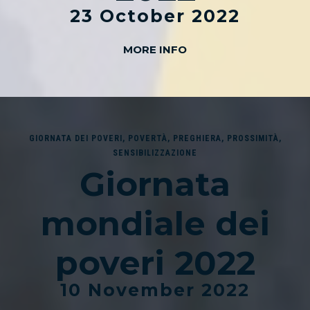
23 October 2022
MORE INFO
GIORNATA DEI POVERI
,
POVERTÀ
,
PREGHIERA
,
PROSSIMITÀ
,
SENSIBILIZZAZIONE
Giornata
mondiale dei
poveri 2022
10 November 2022