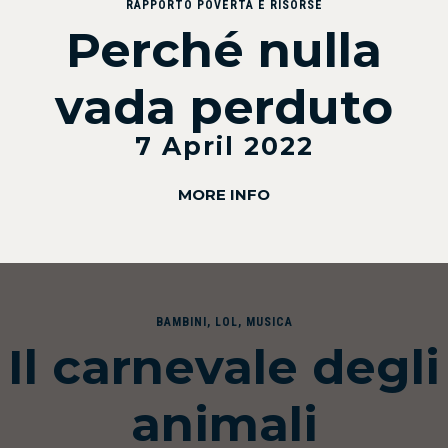
RAPPORTO POVERTÀ E RISORSE
Perché nulla
vada perduto
7 April 2022
MORE INFO
BAMBINI
,
LOL
,
MUSICA
Il carnevale degli
animali