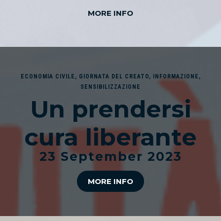
MORE INFO
ECONOMIA CIVILE
,
GIORNATA DEL CREATO
,
INFORMAZIONE
,
SENSIBILIZZAZIONE
Un prendersi
cura liberante
23 September 2023
MORE INFO