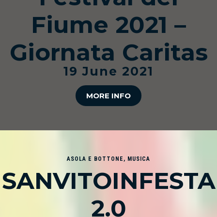
Fiume 2021 –
Giornata Caritas
19 June 2021
MORE INFO
ASOLA E BOTTONE
,
MUSICA
SANVITOINFESTA
2.0