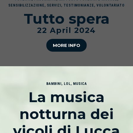
SENSIBILIZZAZIONE
,
SERVIZI
,
TESTIMONIANZE
,
VOLONTARIATO
Tutto spera
22 April 2024
MORE INFO
BAMBINI
,
LOL
,
MUSICA
La musica
notturna dei
vicoli di Lucca