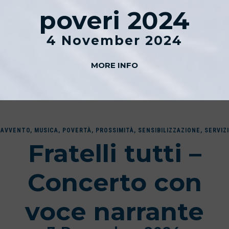
poveri 2024
4 November 2024
MORE INFO
AVVENTO
,
MUSICA
,
POVERTÀ
,
PROSSIMITÀ
,
SENSIBILIZZAZIONE
,
SERVIZI
Fratelli tutti –
Concerto con
voce narrante