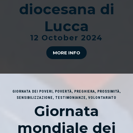
diocesana di
Lucca
12 October 2024
MORE INFO
GIORNATA DEI POVERI
,
POVERTÀ
,
PREGHIERA
,
PROSSIMITÀ
,
SENSIBILIZZAZIONE
,
TESTIMONIANZE
,
VOLONTARIATO
Giornata
mondiale dei