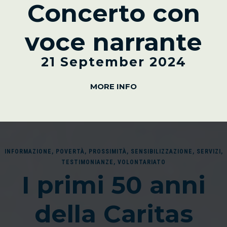
Concerto con
voce narrante
21 September 2024
MORE INFO
INFORMAZIONE
,
POVERTÀ
,
PROSSIMITÀ
,
SENSIBILIZZAZIONE
,
SERVIZI
,
TESTIMONIANZE
,
VOLONTARIATO
I primi 50 anni
della Caritas