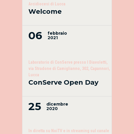
Arcidiocesi di Lucca
Welcome
06
febbraio
2021
Laboratorio di ConServe presso I Diavoletti,
via Stradone di Camiglianno, 302, Capannori,
Lucca
ConServe Open Day
25
dicembre
2020
In diretta su NoiTV e in streaming sul canale