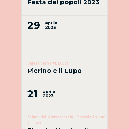
Festa dei popoli 2023
29
aprile
2023
Chiesa dei Servi, Lucca
Pierino e il Lupo
21
aprile
2023
Salone dell'Arcivescovato - Piazzale Arrigoni
2, Lucca