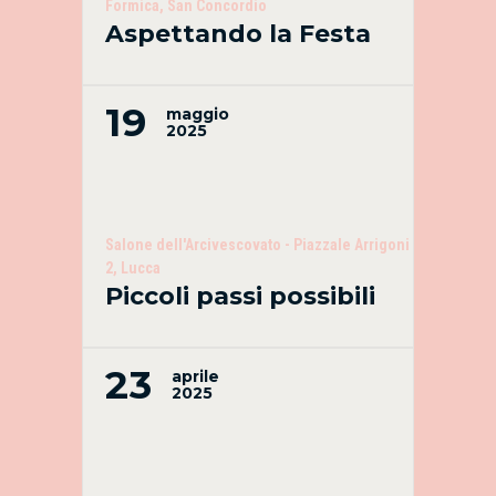
Formica, San Concordio
Aspettando la Festa
19
maggio
2025
Salone dell'Arcivescovato - Piazzale Arrigoni
2, Lucca
Piccoli passi possibili
23
aprile
2025