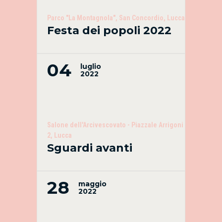
Parco "La Montagnola", San Concordio, Lucca
Festa dei popoli 2022
04
luglio
2022
Salone dell'Arcivescovato - Piazzale Arrigoni
2, Lucca
Sguardi avanti
28
maggio
2022