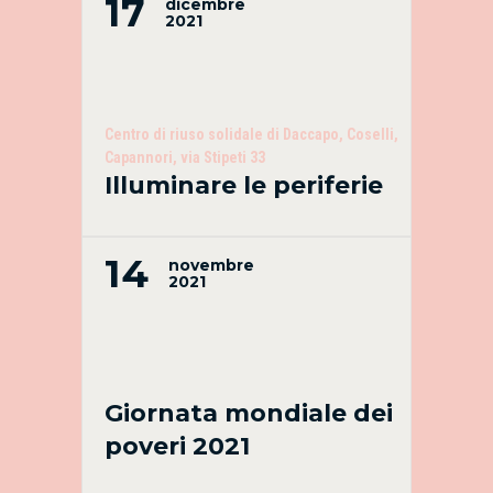
17
dicembre
2021
Centro di riuso solidale di Daccapo, Coselli,
Capannori, via Stipeti 33
Illuminare le periferie
14
novembre
2021
Giornata mondiale dei
poveri 2021