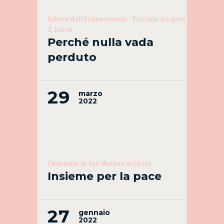
Salone dell'Arcivescovato - Piazzale Arrigoni
2, Lucca
Perché nulla vada
perduto
29
marzo
2022
Cattedrale di San Martino in Lucca
Insieme per la pace
27
gennaio
2022