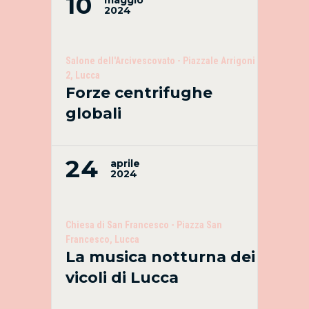
10
2024
Salone dell'Arcivescovato - Piazzale Arrigoni
2, Lucca
Forze centrifughe
globali
24
aprile
2024
Chiesa di San Francesco - Piazza San
Francesco, Lucca
La musica notturna dei
vicoli di Lucca