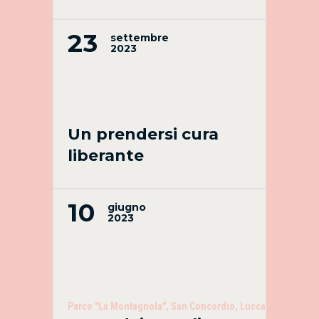
23
settembre
2023
Un prendersi cura
liberante
10
giugno
2023
Parco "La Montagnola", San Concordio, Lucca