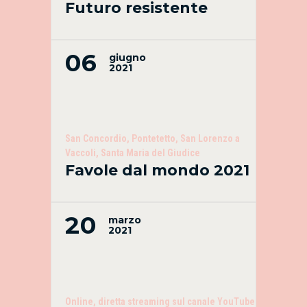
Futuro resistente
06
giugno
2021
San Concordio, Pontetetto, San Lorenzo a
Vaccoli, Santa Maria del Giudice
Favole dal mondo 2021
20
marzo
2021
Online, diretta streaming sul canale YouTube