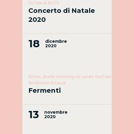
YoTube di NoiTV
Concerto di Natale
2020
18
dicembre
2020
Online, diretta streaming sul canale YouTube
Arcidiocesi di Lucca
Fermenti
13
novembre
2020