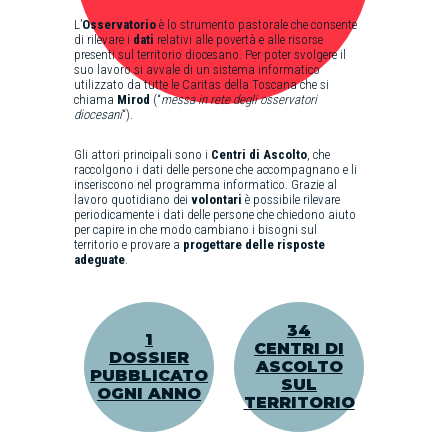
L’
Osservatorio
è lo strumento pastorale che consente
di rilevare i
dati
relativi alle povertà e alle risorse
presenti sul territorio diocesano. Per poter svolgere il
suo lavoro si avvale di un sistema informatico
utilizzato da tutte le Caritas della Toscana che si
chiama
Mirod
(“
messa in rete degli osservatori
diocesani
“).
Gli attori principali sono i
Centri di Ascolto
, che
raccolgono i dati delle persone che accompagnano e li
inseriscono nel programma informatico. Grazie al
lavoro quotidiano dei
volontari
è possibile rilevare
periodicamente i dati delle persone che chiedono aiuto
per capire in che modo cambiano i bisogni sul
territorio e provare a
progettare delle risposte
adeguate
.
34
1
CENTRI DI
DOSSIER
ASCOLTO
PUBBLICATO
SUL
OGNI ANNO
TERRITORIO