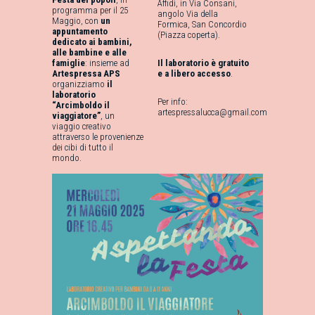
Affidi, in Via Consani,
programma per il 25
angolo Via della
Maggio, con
un
Formica, San Concordio
appuntamento
(Piazza coperta).
dedicato ai bambini,
alle bambine e alle
famiglie
: insieme ad
Il laboratorio è gratuito
Artespressa APS
e a libero accesso
.
organizziamo
il
laboratorio
Per info:
“Arcimboldo il
artespressalucca@gmail.com
viaggiatore”
, un
viaggio creativo
attraverso le provenienze
dei cibi di tutto il
mondo.