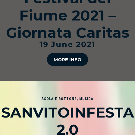
Fiume 2021 –
Giornata Caritas
19 June 2021
MORE INFO
ASOLA E BOTTONE
,
MUSICA
SANVITOINFESTA
2.0