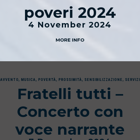
poveri 2024
4 November 2024
MORE INFO
AVVENTO
,
MUSICA
,
POVERTÀ
,
PROSSIMITÀ
,
SENSIBILIZZAZIONE
,
SERVIZI
Fratelli tutti –
Concerto con
voce narrante