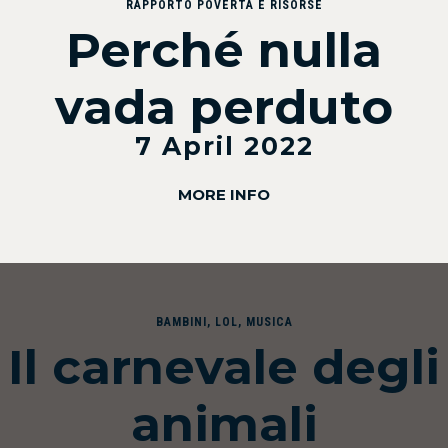
RAPPORTO POVERTÀ E RISORSE
Perché nulla
vada perduto
7 April 2022
MORE INFO
BAMBINI
,
LOL
,
MUSICA
Il carnevale degli
animali