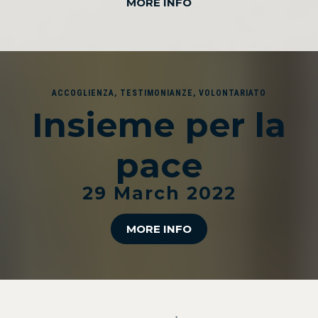
MORE INFO
ACCOGLIENZA
,
TESTIMONIANZE
,
VOLONTARIATO
Insieme per la
pace
29 March 2022
MORE INFO