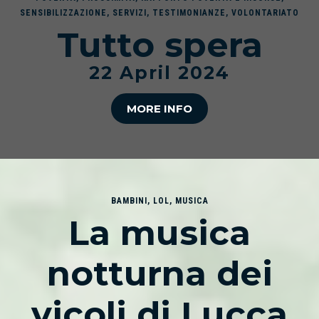
SENSIBILIZZAZIONE
,
SERVIZI
,
TESTIMONIANZE
,
VOLONTARIATO
Tutto spera
22 April 2024
MORE INFO
BAMBINI
,
LOL
,
MUSICA
La musica
notturna dei
vicoli di Lucca