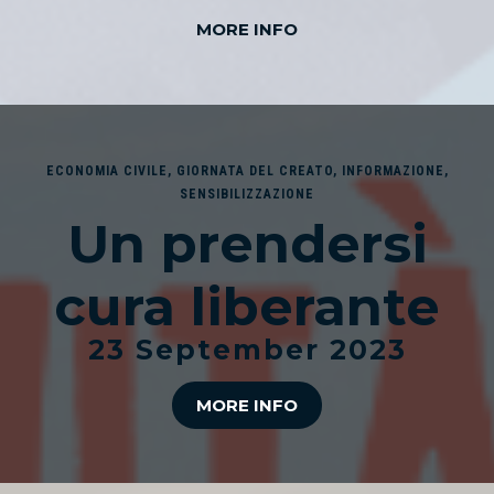
MORE INFO
ECONOMIA CIVILE
,
GIORNATA DEL CREATO
,
INFORMAZIONE
,
SENSIBILIZZAZIONE
Un prendersi
cura liberante
23 September 2023
MORE INFO