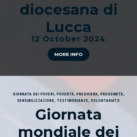
diocesana di
Lucca
12 October 2024
MORE INFO
GIORNATA DEI POVERI
,
POVERTÀ
,
PREGHIERA
,
PROSSIMITÀ
,
SENSIBILIZZAZIONE
,
TESTIMONIANZE
,
VOLONTARIATO
Giornata
mondiale dei