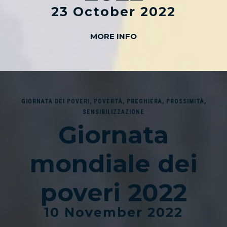
23 October 2022
MORE INFO
GIORNATA DEI POVERI
,
POVERTÀ
,
PREGHIERA
,
PROSSIMITÀ
,
SENSIBILIZZAZIONE
Giornata
mondiale dei
poveri 2022
10 November 2022