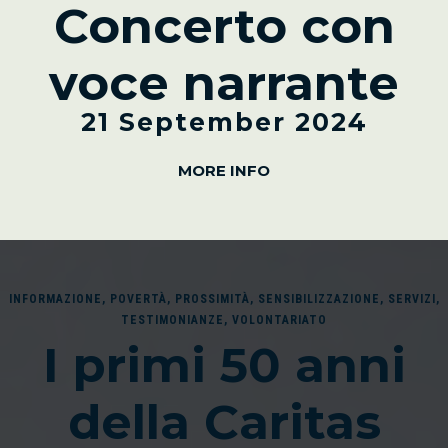
Concerto con
voce narrante
21 September 2024
MORE INFO
INFORMAZIONE
,
POVERTÀ
,
PROSSIMITÀ
,
SENSIBILIZZAZIONE
,
SERVIZI
,
TESTIMONIANZE
,
VOLONTARIATO
I primi 50 anni
della Caritas