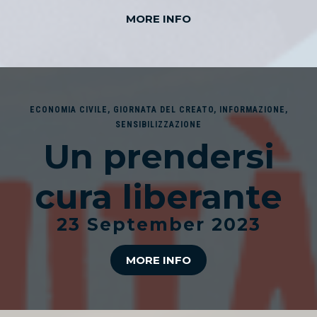
MORE INFO
ECONOMIA CIVILE
,
GIORNATA DEL CREATO
,
INFORMAZIONE
,
SENSIBILIZZAZIONE
Un prendersi
cura liberante
23 September 2023
MORE INFO