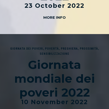
23 October 2022
MORE INFO
GIORNATA DEI POVERI
,
POVERTÀ
,
PREGHIERA
,
PROSSIMITÀ
,
SENSIBILIZZAZIONE
Giornata
mondiale dei
poveri 2022
10 November 2022