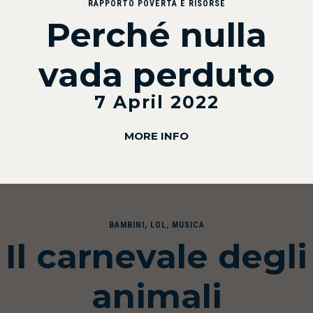
RAPPORTO POVERTÀ E RISORSE
Perché nulla
vada perduto
7 April 2022
MORE INFO
BAMBINI
,
LOL
,
MUSICA
Il carnevale degli
animali