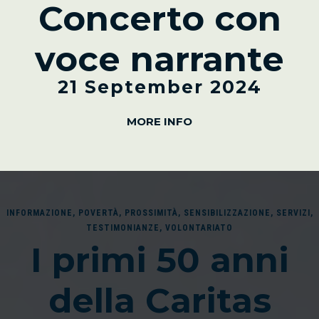
Concerto con
voce narrante
21 September 2024
MORE INFO
INFORMAZIONE
,
POVERTÀ
,
PROSSIMITÀ
,
SENSIBILIZZAZIONE
,
SERVIZI
,
TESTIMONIANZE
,
VOLONTARIATO
I primi 50 anni
della Caritas