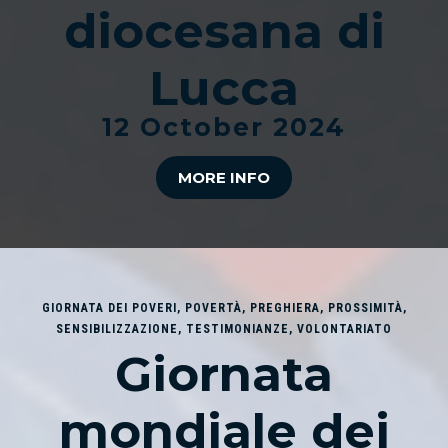
diocesana di
Lucca
12 October 2024
MORE INFO
GIORNATA DEI POVERI
,
POVERTÀ
,
PREGHIERA
,
PROSSIMITÀ
,
SENSIBILIZZAZIONE
,
TESTIMONIANZE
,
VOLONTARIATO
Giornata
mondiale dei