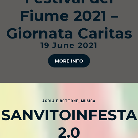
Fiume 2021 –
Giornata Caritas
19 June 2021
MORE INFO
ASOLA E BOTTONE
,
MUSICA
SANVITOINFESTA
2.0