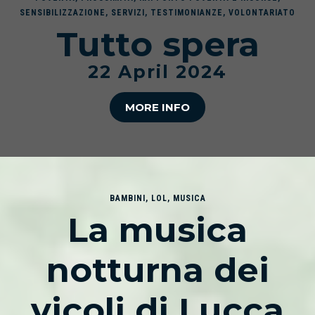
SENSIBILIZZAZIONE
,
SERVIZI
,
TESTIMONIANZE
,
VOLONTARIATO
Tutto spera
22 April 2024
MORE INFO
BAMBINI
,
LOL
,
MUSICA
La musica
notturna dei
vicoli di Lucca