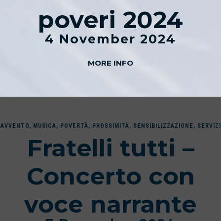
poveri 2024
4 November 2024
MORE INFO
AVVENTO
,
MUSICA
,
POVERTÀ
,
PROSSIMITÀ
,
SENSIBILIZZAZIONE
,
SERVIZI
Fratelli tutti –
Concerto con
voce narrante