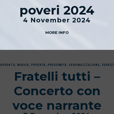
poveri 2024
4 November 2024
MORE INFO
AVVENTO
,
MUSICA
,
POVERTÀ
,
PROSSIMITÀ
,
SENSIBILIZZAZIONE
,
SERVIZI
Fratelli tutti –
Concerto con
voce narrante