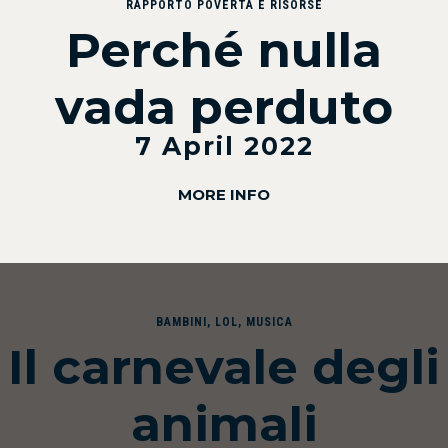
RAPPORTO POVERTÀ E RISORSE
Perché nulla
vada perduto
7 April 2022
MORE INFO
BAMBINI
,
LOL
,
MUSICA
Il carnevale degli
animali