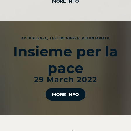
MORE INFO
ACCOGLIENZA
,
TESTIMONIANZE
,
VOLONTARIATO
Insieme per la
pace
29 March 2022
MORE INFO