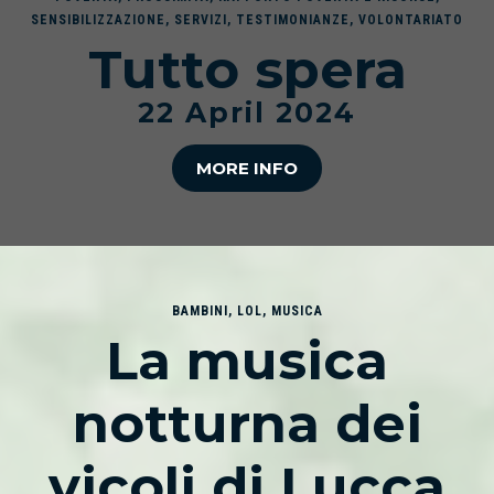
SENSIBILIZZAZIONE
,
SERVIZI
,
TESTIMONIANZE
,
VOLONTARIATO
Tutto spera
22 April 2024
MORE INFO
BAMBINI
,
LOL
,
MUSICA
La musica
notturna dei
vicoli di Lucca