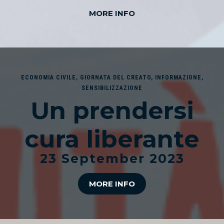
MORE INFO
ECONOMIA CIVILE
,
GIORNATA DEL CREATO
,
INFORMAZIONE
,
SENSIBILIZZAZIONE
Un prendersi
cura liberante
23 September 2023
MORE INFO