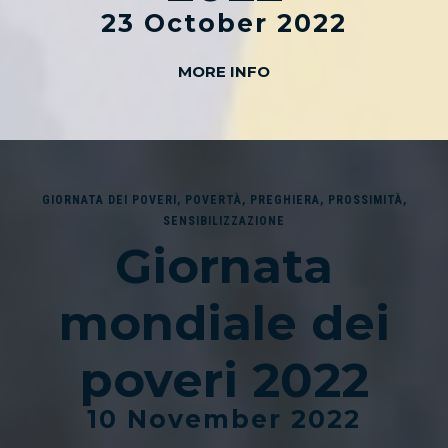
23 October 2022
MORE INFO
GIORNATA DEI POVERI
,
POVERTÀ
,
PREGHIERA
,
PROSSIMITÀ
,
SENSIBILIZZAZIONE
Giornata
mondiale dei
poveri 2022
10 November 2022