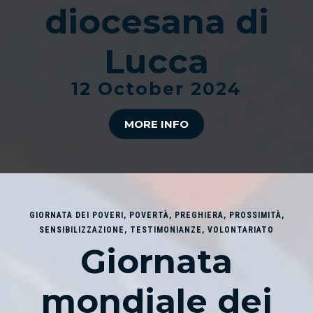
diocesana di
Lucca
12 October 2024
MORE INFO
GIORNATA DEI POVERI
,
POVERTÀ
,
PREGHIERA
,
PROSSIMITÀ
,
SENSIBILIZZAZIONE
,
TESTIMONIANZE
,
VOLONTARIATO
Giornata
mondiale dei