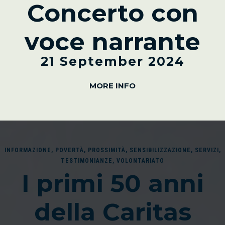
Concerto con
voce narrante
21 September 2024
MORE INFO
INFORMAZIONE
,
POVERTÀ
,
PROSSIMITÀ
,
SENSIBILIZZAZIONE
,
SERVIZI
,
TESTIMONIANZE
,
VOLONTARIATO
I primi 50 anni
della Caritas