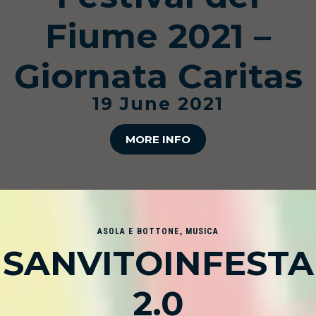
Fiume 2021 –
Giornata Caritas
19 June 2021
MORE INFO
ASOLA E BOTTONE
,
MUSICA
SANVITOINFESTA
2.0