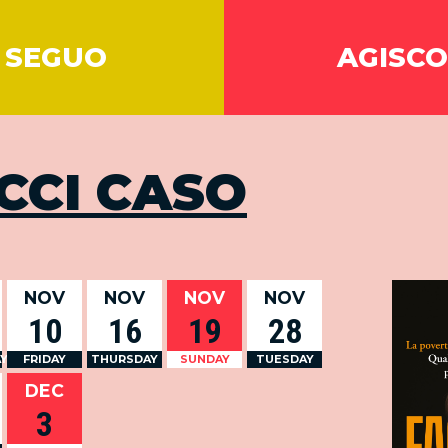
SEGUO
AGISCO
CCI CASO
NOV
NOV
NOV
NOV
10
16
19
28
Y
FRIDAY
THURSDAY
SUNDAY
TUESDAY
DEC
3