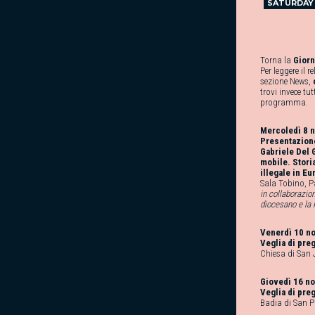
SATURDAY
Torna la
Giorn
Per leggere il r
sezione News,
trovi invece tutt
programma.
Mercoledì 8 
Presentazione
Gabriele Del 
mobile. Stori
illegale in Eu
Sala Tobino, P
in collaborazio
diocesano e la 
Venerdì 10 n
Veglia di pre
Chiesa di San
Giovedì 16 n
Veglia di pre
Badia di San P