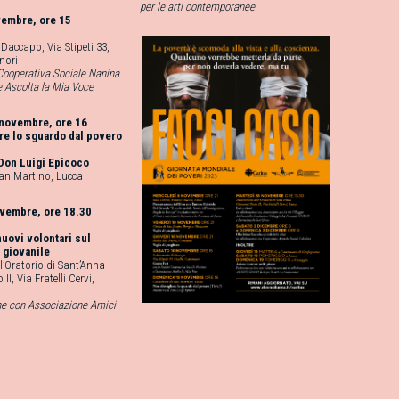
per le arti contemporanee
vembre, ore 15
Daccapo, Via Stipeti 33,
nori
Cooperativa Sociale Nanina
e Ascolta la Mia Voce
novembre, ore 16
re lo sguardo dal povero
Don Luigi Epicoco
San Martino, Lucca
ovembre, ore 18.30
nuovi volontari sul
 giovanile
l’Oratorio di Sant’Anna
I, Via Fratelli Cervi,
ne con Associazione Amici