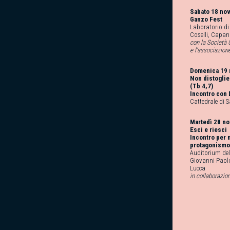
Sabato 18 no
Ganzo Fest
Laboratorio di 
Coselli, Capan
con la Società 
e l’associazion
Domenica 19 
Non distoglie
(Tb 4,7)
Incontro con 
Cattedrale di 
Martedì 28 n
Esci e riesci
Incontro per 
protagonismo
Auditorium del
Giovanni Paolo I
Lucca
in collaborazio