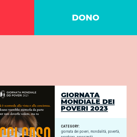
DONO
GIORNATA
MONDIALE DEI
POVERI 2023
CATEGORY:
giornata dei poveri
,
mondialità
,
povertà
,