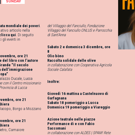
SUNDAY
ata mondiale dei poveri
.
del Villaggio del Fanciullo, Fondazione
elativo articolo nella
Villaggio del Fanciullo ONLUS e Parrocchia
clicca qui
. Di seguito
di Sant’Anna
i gli eventi in
Sabato 2 e domenica 3 dicembre, ore
8
novembre, ore 21
Olio bòno
 del libro con l’autore
Raccolta solidale delle olive
Grande “Il secolo
in collaborazione con Cooperativa Agricola
a dell’immigrazione
Sociale Calafata
ropa”
alazzo Ducale, Lucca
Inoltre:
ne con il Centro missionario
Provincia di Lucca
Giovedì 16 mattina a Castelnuovo di
Garfagnana
ovembre, ore 21
Sabato 18 pomeriggio a Lucca
ghiera
Domenica 19 pomeriggio a Viareggio
 Jacopo, Borgo a Mozzano
Azione teatrale nelle piazze
ovembre, ore 21
Performance di e con Fabio
ghiera
Saccomani
ietro, Camaiore
in collaborazione con ALDES | SPAM! Rete