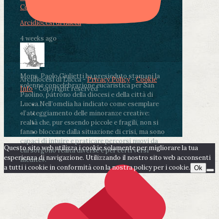
Condividi su LinkedIn
Condividi via email
Arcidiocesi di Lucca
4 weeks ago
Mons. Paolo Giulietti ha presieduto stamani la
Arcidiocesi di Lucca -
Privacy Policy
-
Cookie
solenne concelebrazione eucaristica per San
Info
- Copyright reserved
Paolino, patrono della diocesi e della città di
Lucca.
Nell’omelia ha indicato come esemplare
«l’atteggiamento delle minoranze creative:
realtà che, pur essendo piccole e fragili, non si
fanno bloccare dalla situazione di crisi, ma sono
capaci di intuire e praticare percorsi nuovi da
Questo sito web utilizza i cookie solamente per migliorare la tua
cui sorgono realtà diverse e per certi versi
esperienza di navigazione. Utilizzando il nostro sito web acconsenti
inedite».
a tutti i cookie in conformità con la nostra policy per i cookie.
Ok