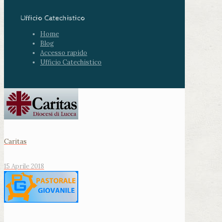
Ufficio Catechistico
Home
Blog
Accesso rapido
Ufficio Catechistico
Caritas
15 Aprile 2018