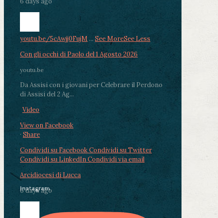
6 days ago
youtu.be/5cAwjj0FujM
...
See More
See Less
Con gli occhi di Paolo del 1 Agosto 2026
youtu.be
Da Assisi con i giovani per Celebrare il Perdono
di Assisi del 2 Ag...
Video
View on Facebook
·
Share
Condividi su Facebook
Condividi su Twitter
Condividi su LinkedIn
Condividi via email
Arcidiocesi di Lucca
Instagram
6 days ago