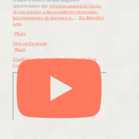
rendere il nostro mondo migliore»
Approfondisci qui:
www.toscanaoggi.it/festa-
di-san-paolino-a-lucca-giulietti-ritroviamo-
latteggiamento-di-apertura-p...
...
See More
See
Less
Photo
View on Facebook
·
Share
Condividi su Facebook
Condividi su Twitter
Condividi su LinkedIn
Condividi via email