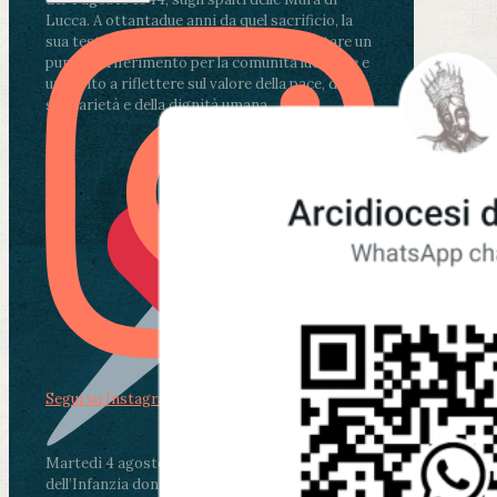
Lucca. A ottantadue anni da quel sacrificio, la
sua testimonianza continua a rappresentare un
punto di riferimento per la comunità lucchese e
un invito a riflettere sul valore della pace, della
solidarietà e della dignità umana.
Segui su Instagram
Martedì 4 agosto2026
ore 11:30 - Lucca, Scuola
dell’Infanzia don Aldo Mei - Viale Castruccio