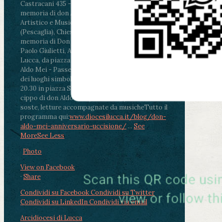
Castracani 435 - Inaugurazione murales in
memoria di don Aldo Mei curato dal Liceo
Artistico e Musicale “Passaglia”
.
ore 18 - Fiano
(Pescaglia), Chiesa parrocchiale - Messa in
memoria di Don Aldo Mei celebrata da mons.
Paolo Giulietti, Arcivescovo di Lucca
.
ore 20.30 -
Lucca, da piazza San Michele al Cippo di don
Aldo Mei - Passeggiata della Memoria in alcuni
dei luoghi simbolo della città. Ritrovo alle ore
20.30 in piazza San Michele con conclusione al
cippo di don Aldo Mei (Porta Elisa). Durante le
soste, letture accompagnate da musiche
Tutto il
programma qui:
www.diocesilucca.it/blog/don-
aldo-mei-anniversario-uccisione/
...
See
More
See Less
Photo
View on Facebook
·
Share
Condividi su Facebook
Condividi su Twitter
Condividi su LinkedIn
Condividi via email
Arcidiocesi di Lucca