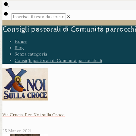
✕
Consigli pastorali di Comunità parrocchi
Home
Blog
Senza categoria
Consigli pastorali di Comunità parrocchiali
Via Crucis. Per Noi sulla Croce
25 Marzo 2021