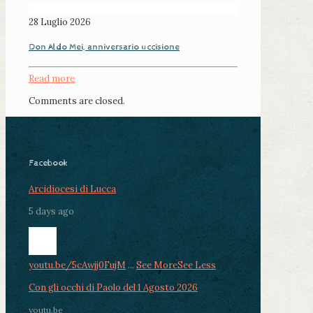
28 Luglio 2026
Don Aldo Mei, anniversario uccisione
Read more
Comments are closed.
Facebook
Arcidiocesi di Lucca
5 days ago
youtu.be/5cAwjj0FujM
...
See More
See Less
Con gli occhi di Paolo del 1 Agosto 2026
youtu.be