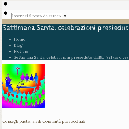
✕
Settimana Santa, celebrazioni presiedut
Home
Blog
Notizie
Settimana Santa, celebrazioni presiedute dall&#8217;arcive
Consigli pastorali di Comunità parrocchiali