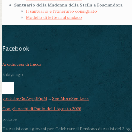
Santuario della Madonna della Stella a Fosciandora
Il santuario e l’itinerario consigliato
Modello di lettera al sindaco
Facebook
Arcidiocesi di Lucca
5 days ago
youtu.be/5cAwjj0FujM
...
See More
See Less
Con gli occhi di Paolo del 1 Agosto 2026
youtu.be
Da Assisi con i giovani per Celebrare il Perdono di Assisi del 2 Ag..