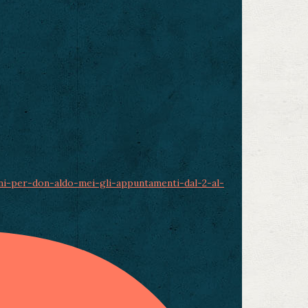
ni-per-don-aldo-mei-gli-appuntamenti-dal-2-al-