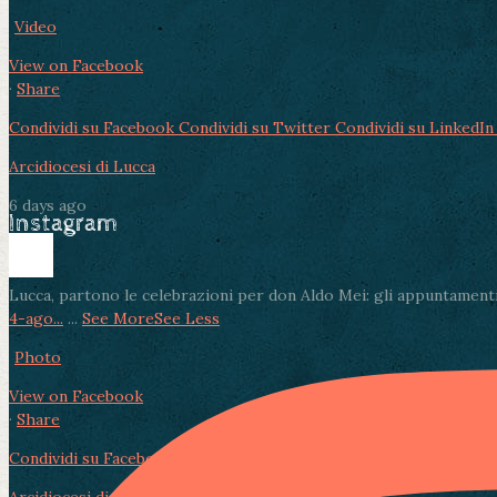
Video
View on Facebook
·
Share
Condividi su Facebook
Condividi su Twitter
Condividi su LinkedIn
Arcidiocesi di Lucca
6 days ago
Instagram
Lucca, partono le celebrazioni per don Aldo Mei: gli appuntamenti
4-ago...
...
See More
See Less
Photo
View on Facebook
·
Share
Condividi su Facebook
Condividi su Twitter
Condividi su LinkedIn