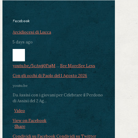
Facebook
Arcidiocesi di Lucca
5 days ago
youtu.be/5cAwjj0FujM
...
See More
See Less
Con gli occhi di Paolo del 1 Agosto 2026
youtu.be
Da Assisi con i giovani per Celebrare il Perdono
di Assisi del 2 Ag...
Video
View on Facebook
·
Share
Condividi su Facebook
Condividi su Twitter