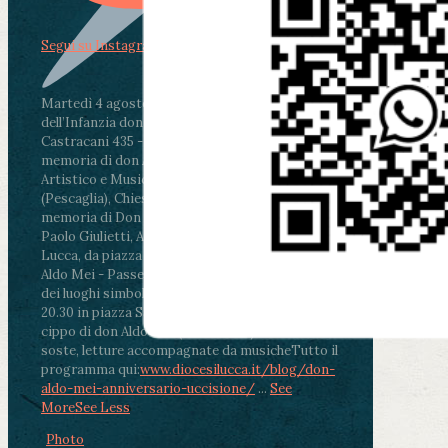
Segui su Instagram
Martedì 4 agosto2026
ore 11:30 - Lucca, Scuola
dell’Infanzia don Aldo Mei - Viale Castruccio
Castracani 435 - Inaugurazione murales in
memoria di don Aldo Mei curato dal Liceo
Artistico e Musicale “Passaglia”
.
ore 18 - Fiano
(Pescaglia), Chiesa parrocchiale - Messa in
memoria di Don Aldo Mei celebrata da mons.
Paolo Giulietti, Arcivescovo di Lucca
.
ore 20.30 -
Lucca, da piazza San Michele al Cippo di don
Aldo Mei - Passeggiata della Memoria in alcuni
dei luoghi simbolo della città. Ritrovo alle ore
20.30 in piazza San Michele con conclusione al
cippo di don Aldo Mei (Porta Elisa). Durante le
soste, letture accompagnate da musiche
Tutto il
programma qui:
www.diocesilucca.it/blog/don-
aldo-mei-anniversario-uccisione/
...
See
More
See Less
Photo