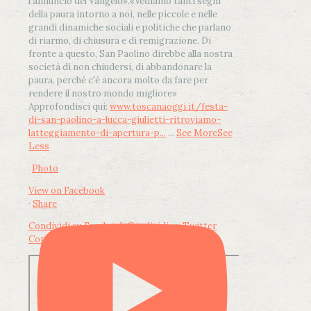
l'annuncio del Vangelo»
.
«Vediamo tanti segni
della paura intorno a noi, nelle piccole e nelle
grandi dinamiche sociali e politiche che parlano
di riarmo, di chiusura e di remigrazione. Di
fronte a questo, San Paolino direbbe alla nostra
società di non chiudersi, di abbandonare la
paura, perché c'è ancora molto da fare per
rendere il nostro mondo migliore»
Approfondisci qui:
www.toscanaoggi.it/festa-
di-san-paolino-a-lucca-giulietti-ritroviamo-
latteggiamento-di-apertura-p...
...
See More
See
Less
Photo
View on Facebook
·
Share
Condividi su Facebook
Condividi su Twitter
Condividi su LinkedIn
Condividi via email