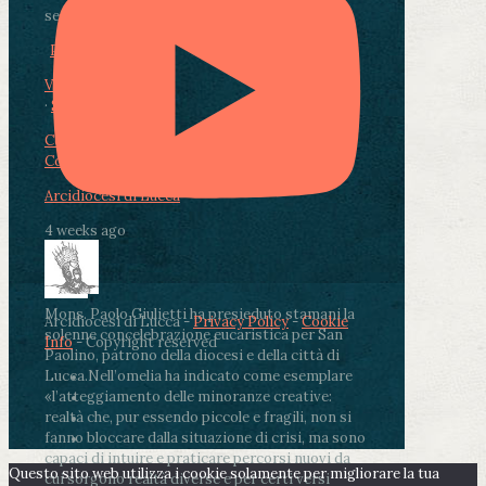
segnate dalla malattia.
...
See More
See Less
Photo
View on Facebook
·
Share
Condividi su Facebook
Condividi su Twitter
Condividi su LinkedIn
Condividi via email
Arcidiocesi di Lucca
4 weeks ago
Mons. Paolo Giulietti ha presieduto stamani la
Arcidiocesi di Lucca -
Privacy Policy
-
Cookie
solenne concelebrazione eucaristica per San
Info
- Copyright reserved
Paolino, patrono della diocesi e della città di
Lucca.
Nell’omelia ha indicato come esemplare
«l’atteggiamento delle minoranze creative:
realtà che, pur essendo piccole e fragili, non si
fanno bloccare dalla situazione di crisi, ma sono
capaci di intuire e praticare percorsi nuovi da
Questo sito web utilizza i cookie solamente per migliorare la tua
cui sorgono realtà diverse e per certi versi