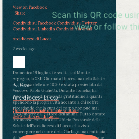
View on Facebook
·
Share
Condividi su Facebook
Condividi su Twitter
Condividi su LinkedIn
Condividi via email
Arcidiocesi di Lucca
2 weeks ago
Domenica 19 luglio si è svolta, sul Monte
Argegna, la XXII Giornata Diocesana della Salute.
.
La Messa delle ore 10:30 è stata presieduta dal
YouTube
Vescovo Paolo Giulietti. Durante l'omelia, ha
rivolto parole di profonda gratitudine a quanti
Arcidiocesi Lucca
spendono la propria vita accanto a chi soffre,
ricordando che la cura del corpo non può mai
Questo è il canale ufficiale youtube
prescindere dal ristoro dell'anima.
.
Tutto è stato
dell'Arcidiocesi di Lucca
promosso con cura dall'Ufficio Pastorale della
Salute dell'Arcidiocesi di Lucca e ha visto
convergere nel cuore della Garfagnana centinaia
di fedeli, operatori sanitari, volontari e persone