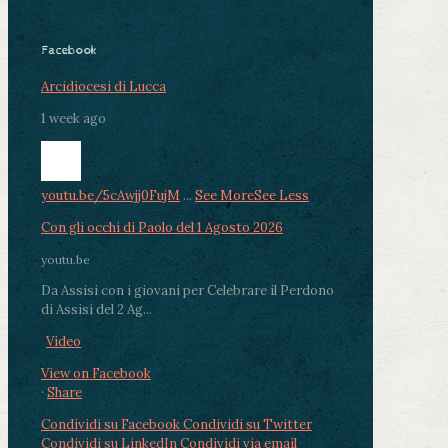
Facebook
Arcidiocesi di Lucca
1 week ago
youtu.be/5cAwjj0FujM
...
See More
See Less
Con gli occhi di Paolo del 1 Agosto 2026
youtu.be
Da Assisi con i giovani per Celebrare il Perdono
di Assisi del 2 Ag...
Video
View on Facebook
·
Share
Condividi su Facebook
Condividi su Twitter
Condividi su LinkedIn
Condividi via email