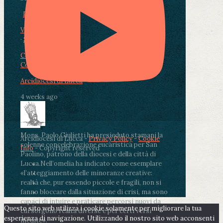
Photo
View on Facebook
·
Share
Condividi su Facebook
Condividi su Twitter
Condividi su LinkedIn
Condividi via email
Arcidiocesi di Lucca
4 weeks ago
Mons. Paolo Giulietti ha presieduto stamani la
Arcidiocesi di Lucca -
Privacy Policy
-
Cookie
solenne concelebrazione eucaristica per San
Info
- Copyright reserved
Paolino, patrono della diocesi e della città di
Lucca.
Nell’omelia ha indicato come esemplare
«l’atteggiamento delle minoranze creative:
realtà che, pur essendo piccole e fragili, non si
fanno bloccare dalla situazione di crisi, ma sono
capaci di intuire e praticare percorsi nuovi da
Questo sito web utilizza i cookie solamente per migliorare la tua
cui sorgono realtà diverse e per certi versi
esperienza di navigazione. Utilizzando il nostro sito web acconsenti
inedite».