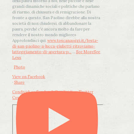
della paura intorno a noi, nelle piccole e nelle
grandi dinamiche sociali e politiche che parlano
di riarmo, di chiusura e di remigrazione. Di
fronte a questo, San Paolino direbbe alla nostra
società di non chiudersi, di abbandonare la
paura, perché c'è ancora molto da fare per
rendere il nostro mondo migliore»
Approfondisci qui:
www.toscanaoggi.it/festa-
di-san-paolino-a-lucca-giulietti-ritroviamo-
latteggiamento-di-apertura-p...
...
See More
See
Less
Photo
View on Facebook
·
Share
Condividi su Facebook
Condividi su Twitter
Condividi su LinkedIn
Condividi via email