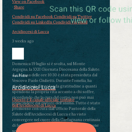
View on Facebook
·
Share
Condividi su Facebook
Condividi su Twitter
Condividi su LinkedIn
Condividi via email
Arcidiocesi di Lucca
3 weeks ago
Domenica 19 luglio si è svolta, sul Monte
Argegna, la XXII Giornata Diocesana della Salute.
.
La Messa delle ore 10:30 è stata presieduta dal
YouTube
Vescovo Paolo Giulietti. Durante l'omelia, ha
rivolto parole di profonda gratitudine a quanti
Arcidiocesi Lucca
spendono la propria vita accanto a chi soffre,
ricordando che la cura del corpo non può mai
Questo è il canale ufficiale youtube
prescindere dal ristoro dell'anima.
.
Tutto è stato
dell'Arcidiocesi di Lucca
promosso con cura dall'Ufficio Pastorale della
Salute dell'Arcidiocesi di Lucca e ha visto
convergere nel cuore della Garfagnana centinaia
di fedeli, operatori sanitari, volontari e persone
segnate dalla malattia.
...
See More
See Less