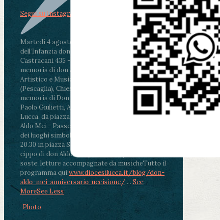
Segui su Instagram
Martedì 4 agosto2026
ore 11:30 - Lucca, Scuola
dell’Infanzia don Aldo Mei - Viale Castruccio
Castracani 435 - Inaugurazione murales in
memoria di don Aldo Mei curato dal Liceo
Artistico e Musicale “Passaglia”
.
ore 18 - Fiano
(Pescaglia), Chiesa parrocchiale - Messa in
memoria di Don Aldo Mei celebrata da mons.
Paolo Giulietti, Arcivescovo di Lucca
.
ore 20.30 -
Lucca, da piazza San Michele al Cippo di don
Aldo Mei - Passeggiata della Memoria in alcuni
dei luoghi simbolo della città. Ritrovo alle ore
20.30 in piazza San Michele con conclusione al
cippo di don Aldo Mei (Porta Elisa). Durante le
soste, letture accompagnate da musiche
Tutto il
programma qui:
www.diocesilucca.it/blog/don-
aldo-mei-anniversario-uccisione/
...
See
More
See Less
Photo