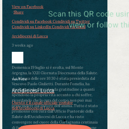
View on Facebook
·
Share
Condividi su Facebook
Condividi su Twitter
Condividi su LinkedIn
Condividi via email
Arcidiocesi di Lucca
3 weeks ago
Domenica 19 luglio si è svolta, sul Monte
Argegna, la XXII Giornata Diocesana della Salute.
.
La Messa delle ore 10:30 è stata presieduta dal
YouTube
Vescovo Paolo Giulietti. Durante l'omelia, ha
rivolto parole di profonda gratitudine a quanti
Arcidiocesi Lucca
spendono la propria vita accanto a chi soffre,
ricordando che la cura del corpo non può mai
Questo è il canale ufficiale youtube
prescindere dal ristoro dell'anima.
.
Tutto è stato
dell'Arcidiocesi di Lucca
promosso con cura dall'Ufficio Pastorale della
Salute dell'Arcidiocesi di Lucca e ha visto
convergere nel cuore della Garfagnana centinaia
di fedeli, operatori sanitari, volontari e persone