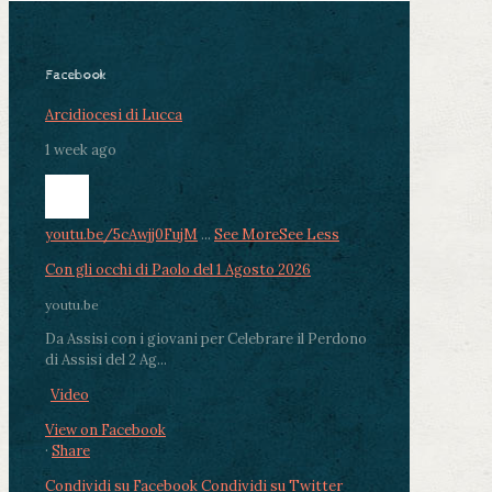
Facebook
Arcidiocesi di Lucca
1 week ago
youtu.be/5cAwjj0FujM
...
See More
See Less
Con gli occhi di Paolo del 1 Agosto 2026
youtu.be
Da Assisi con i giovani per Celebrare il Perdono
di Assisi del 2 Ag...
Video
View on Facebook
·
Share
Condividi su Facebook
Condividi su Twitter