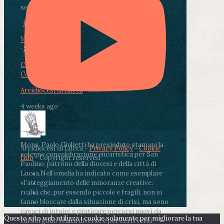
segnate dalla malattia.
...
See More
See Less
Photo
View on Facebook
·
Share
Condividi su Facebook
Condividi su Twitter
Condividi su LinkedIn
Condividi via email
Arcidiocesi di Lucca
4 weeks ago
Mons. Paolo Giulietti ha presieduto stamani la
Arcidiocesi di Lucca -
Privacy Policy
-
Cookie
solenne concelebrazione eucaristica per San
Info
- Copyright reserved
Paolino, patrono della diocesi e della città di
Lucca.
Nell’omelia ha indicato come esemplare
«l’atteggiamento delle minoranze creative:
realtà che, pur essendo piccole e fragili, non si
fanno bloccare dalla situazione di crisi, ma sono
capaci di intuire e praticare percorsi nuovi da
Questo sito web utilizza i cookie solamente per migliorare la tua
cui sorgono realtà diverse e per certi versi