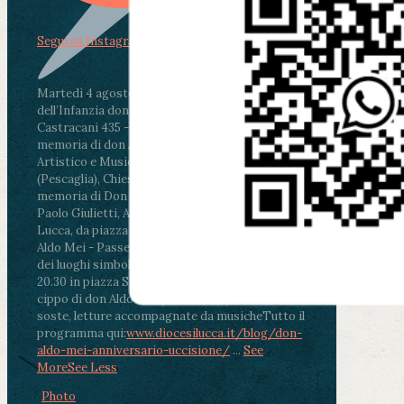
Segui su Instagram
Martedì 4 agosto2026
ore 11:30 - Lucca, Scuola
dell’Infanzia don Aldo Mei - Viale Castruccio
Castracani 435 - Inaugurazione murales in
memoria di don Aldo Mei curato dal Liceo
Artistico e Musicale “Passaglia”
.
ore 18 - Fiano
(Pescaglia), Chiesa parrocchiale - Messa in
memoria di Don Aldo Mei celebrata da mons.
Paolo Giulietti, Arcivescovo di Lucca
.
ore 20.30 -
Lucca, da piazza San Michele al Cippo di don
Aldo Mei - Passeggiata della Memoria in alcuni
dei luoghi simbolo della città. Ritrovo alle ore
20.30 in piazza San Michele con conclusione al
cippo di don Aldo Mei (Porta Elisa). Durante le
soste, letture accompagnate da musiche
Tutto il
programma qui:
www.diocesilucca.it/blog/don-
aldo-mei-anniversario-uccisione/
...
See
More
See Less
Photo