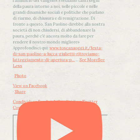
l'annuncio del Vangelo»
.
«Vediamo tanti segni
della paura intorno a noi, nelle piccole e nelle
grandi dinamiche sociali e politiche che parlano
di riarmo, di chiusura e di remigrazione. Di
fronte a questo, San Paolino direbbe alla nostra
società di non chiudersi, di abbandonare la
paura, perché c'è ancora molto da fare per
rendere il nostro mondo migliore»
Approfondisci qui:
www.toscanaoggi.it/festa-
di-san-paolino-a-lucca-giulietti-ritroviamo-
latteggiamento-di-apertura-p...
...
See More
See
Less
Photo
View on Facebook
·
Share
Condividi su Facebook
Condividi su Twitter
Condividi su LinkedIn
Condividi via email