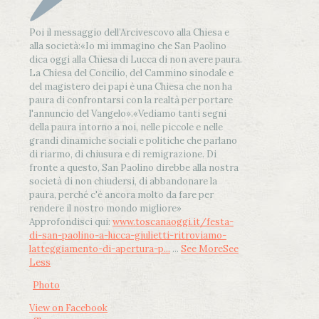
Poi il messaggio dell’Arcivescovo alla Chiesa e
alla società:
«Io mi immagino che San Paolino
dica oggi alla Chiesa di Lucca di non avere paura.
La Chiesa del Concilio, del Cammino sinodale e
del magistero dei papi è una Chiesa che non ha
paura di confrontarsi con la realtà per portare
l'annuncio del Vangelo»
.
«Vediamo tanti segni
della paura intorno a noi, nelle piccole e nelle
grandi dinamiche sociali e politiche che parlano
di riarmo, di chiusura e di remigrazione. Di
fronte a questo, San Paolino direbbe alla nostra
società di non chiudersi, di abbandonare la
paura, perché c'è ancora molto da fare per
rendere il nostro mondo migliore»
Approfondisci qui:
www.toscanaoggi.it/festa-
di-san-paolino-a-lucca-giulietti-ritroviamo-
latteggiamento-di-apertura-p...
...
See More
See
Less
Photo
View on Facebook