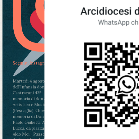
Segui su Instagram
Martedì 4 agosto2026
ore 11:30 - Lucca, Scuola
dell’Infanzia don Aldo Mei - Viale Castruccio
Castracani 435 - Inaugurazione murales in
memoria di don Aldo Mei curato dal Liceo
Artistico e Musicale “Passaglia”
.
ore 18 - Fiano
(Pescaglia), Chiesa parrocchiale - Messa in
memoria di Don Aldo Mei celebrata da mons.
Paolo Giulietti, Arcivescovo di Lucca
.
ore 20.30 -
Lucca, da piazza San Michele al Cippo di don
Aldo Mei - Passeggiata della Memoria in alcuni