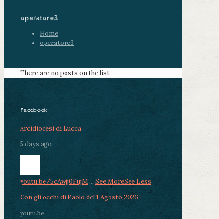
operatore3
Home
operatore3
There are no posts on the list.
Facebook
Arcidiocesi di Lucca
5 days ago
youtu.be/5cAwjj0FujM
...
See More
See Less
Con gli occhi di Paolo del 1 Agosto 2026
youtu.be