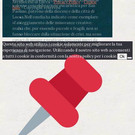
Arcidiocesi di Lucca -
Privacy Policy
-
Cookie
solenne concelebrazione eucaristica per San
Info
- Copyright reserved
Paolino, patrono della diocesi e della città di
Lucca.
Nell’omelia ha indicato come esemplare
«l’atteggiamento delle minoranze creative:
realtà che, pur essendo piccole e fragili, non si
fanno bloccare dalla situazione di crisi, ma sono
capaci di intuire e praticare percorsi nuovi da
Questo sito web utilizza i cookie solamente per migliorare la tua
cui sorgono realtà diverse e per certi versi
esperienza di navigazione. Utilizzando il nostro sito web acconsenti
inedite».
a tutti i cookie in conformità con la nostra policy per i cookie.
Ok