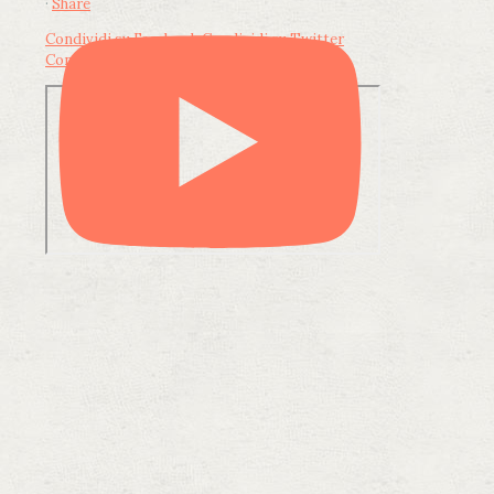
·
Share
Condividi su Facebook
Condividi su Twitter
Condividi su LinkedIn
Condividi via email