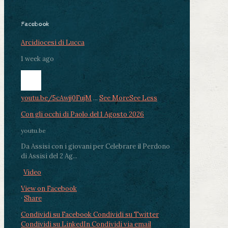
Facebook
Arcidiocesi di Lucca
1 week ago
youtu.be/5cAwjj0FujM
...
See More
See Less
Con gli occhi di Paolo del 1 Agosto 2026
youtu.be
Da Assisi con i giovani per Celebrare il Perdono
di Assisi del 2 Ag...
Video
View on Facebook
·
Share
Condividi su Facebook
Condividi su Twitter
Condividi su LinkedIn
Condividi via email