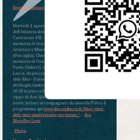
Segui su Instagram
Martedì 4 agosto2026
ore 11:30 - Lucca, Scuola
dell’Infanzia don Aldo Mei - Viale Castruccio
Castracani 435 - Inaugurazione murales in
memoria di don Aldo Mei curato dal Liceo
Artistico e Musicale “Passaglia”
.
ore 18 - Fiano
(Pescaglia), Chiesa parrocchiale - Messa in
memoria di Don Aldo Mei celebrata da mons.
Paolo Giulietti, Arcivescovo di Lucca
.
ore 20.30 -
Lucca, da piazza San Michele al Cippo di don
Aldo Mei - Passeggiata della Memoria in alcuni
dei luoghi simbolo della città. Ritrovo alle ore
20.30 in piazza San Michele con conclusione al
cippo di don Aldo Mei (Porta Elisa). Durante le
soste, letture accompagnate da musiche
Tutto il
programma qui:
www.diocesilucca.it/blog/don-
aldo-mei-anniversario-uccisione/
...
See
More
See Less
Photo