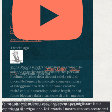
Photo
View on Facebook
·
Share
Condividi su Facebook
Condividi su Twitter
Condividi su LinkedIn
Condividi via email
Arcidiocesi di Lucca
4 weeks ago
Mons. Paolo Giulietti ha presieduto stamani la
Arcidiocesi di Lucca -
Privacy Policy
-
Cookie
solenne concelebrazione eucaristica per San
Info
- Copyright reserved
Paolino, patrono della diocesi e della città di
Lucca.
Nell’omelia ha indicato come esemplare
«l’atteggiamento delle minoranze creative:
realtà che, pur essendo piccole e fragili, non si
fanno bloccare dalla situazione di crisi, ma sono
capaci di intuire e praticare percorsi nuovi da
Questo sito web utilizza i cookie solamente per migliorare la tua
cui sorgono realtà diverse e per certi versi
esperienza di navigazione. Utilizzando il nostro sito web acconsenti
inedite».