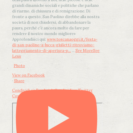
grandi dinamiche sociali e politiche che parlano
di riarmo, di chiusura e di remigrazione. Di
fronte a questo, San Paolino direbbe alla nostra
società di non chiudersi, di abbandonare la
paura, perché c'è ancora molto da fare per
rendere il nostro mondo migliore»
Approfondisci qui:
www.toscanaoggi.it/festa-
di-san-paolino-a-lucca-giulietti-ritroviamo-
latteggiamento-di-apertura-p...
...
See More
See
Less
Photo
View on Facebook
·
Share
Condividi su Facebook
Condividi su Twitter
Condividi su LinkedIn
Condividi via email