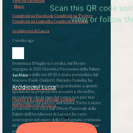
View on Facebook
·
Share
Condividi su Facebook
Condividi su Twitter
Condividi su LinkedIn
Condividi via email
Arcidiocesi di Lucca
3 weeks ago
Domenica 19 luglio si è svolta, sul Monte
Argegna, la XXII Giornata Diocesana della Salute.
.
La Messa delle ore 10:30 è stata presieduta dal
YouTube
Vescovo Paolo Giulietti. Durante l'omelia, ha
rivolto parole di profonda gratitudine a quanti
Arcidiocesi Lucca
spendono la propria vita accanto a chi soffre,
ricordando che la cura del corpo non può mai
Questo è il canale ufficiale youtube
prescindere dal ristoro dell'anima.
.
Tutto è stato
dell'Arcidiocesi di Lucca
promosso con cura dall'Ufficio Pastorale della
Salute dell'Arcidiocesi di Lucca e ha visto
convergere nel cuore della Garfagnana centinaia
di fedeli, operatori sanitari, volontari e persone
segnate dalla malattia.
...
See More
See Less