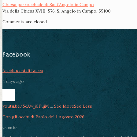
Chiesa parrocchiale di Sant'Angelo in Campo
Via della Chiesa XVIII, 576, S. Angelo in Campo, 55100
Comments are closed.
Facebook
Arcidiocesi di Lucca
4 days ago
youtu.be/5cAwjj0FujM
...
See More
See Less
Con gli occhi di Paolo del 1 Agosto 2026
youtu.be