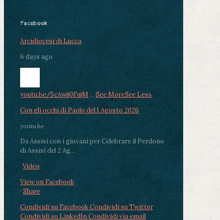
Facebook
Arcidiocesi di Lucca
6 days ago
youtu.be/5cAwjj0FujM
...
See More
See Less
Con gli occhi di Paolo del 1 Agosto 2026
youtu.be
Da Assisi con i giovani per Celebrare il Perdono
di Assisi del 2 Ag...
Video
View on Facebook
·
Share
Condividi su Facebook
Condividi su Twitter
Condividi su LinkedIn
Condividi via email