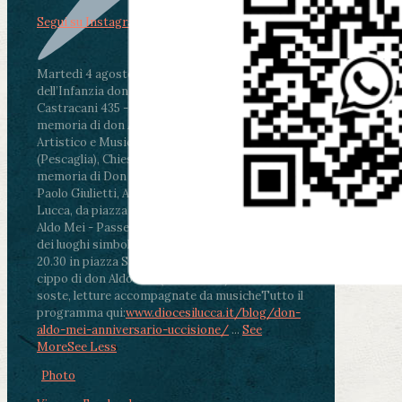
Segui su Instagram
Martedì 4 agosto2026
ore 11:30 - Lucca, Scuola
dell’Infanzia don Aldo Mei - Viale Castruccio
Castracani 435 - Inaugurazione murales in
memoria di don Aldo Mei curato dal Liceo
Artistico e Musicale “Passaglia”
.
ore 18 - Fiano
(Pescaglia), Chiesa parrocchiale - Messa in
memoria di Don Aldo Mei celebrata da mons.
Paolo Giulietti, Arcivescovo di Lucca
.
ore 20.30 -
Lucca, da piazza San Michele al Cippo di don
Aldo Mei - Passeggiata della Memoria in alcuni
dei luoghi simbolo della città. Ritrovo alle ore
20.30 in piazza San Michele con conclusione al
cippo di don Aldo Mei (Porta Elisa). Durante le
soste, letture accompagnate da musiche
Tutto il
programma qui:
www.diocesilucca.it/blog/don-
aldo-mei-anniversario-uccisione/
...
See
More
See Less
Photo