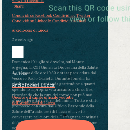
View on Facebook
·
Share
Condividi su Facebook
Condividi su Twitter
Condividi su LinkedIn
Condividi via email
Arcidiocesi di Lucca
2 weeks ago
Domenica 19 luglio si è svolta, sul Monte
Argegna, la XXII Giornata Diocesana della Salute.
.
La Messa delle ore 10:30 è stata presieduta dal
YouTube
Vescovo Paolo Giulietti. Durante l'omelia, ha
rivolto parole di profonda gratitudine a quanti
Arcidiocesi Lucca
spendono la propria vita accanto a chi soffre,
ricordando che la cura del corpo non può mai
Questo è il canale ufficiale youtube
prescindere dal ristoro dell'anima.
.
Tutto è stato
dell'Arcidiocesi di Lucca
promosso con cura dall'Ufficio Pastorale della
Salute dell'Arcidiocesi di Lucca e ha visto
convergere nel cuore della Garfagnana centinaia
di fedeli, operatori sanitari, volontari e persone
segnate dalla malattia.
...
See More
See Less