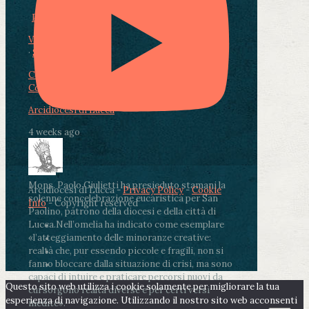
Photo
View on Facebook
·
Share
Condividi su Facebook
Condividi su Twitter
Condividi su LinkedIn
Condividi via email
Arcidiocesi di Lucca
4 weeks ago
Mons. Paolo Giulietti ha presieduto stamani la
Arcidiocesi di Lucca -
Privacy Policy
-
Cookie
solenne concelebrazione eucaristica per San
Info
- Copyright reserved
Paolino, patrono della diocesi e della città di
Lucca.
Nell’omelia ha indicato come esemplare
«l’atteggiamento delle minoranze creative:
realtà che, pur essendo piccole e fragili, non si
fanno bloccare dalla situazione di crisi, ma sono
capaci di intuire e praticare percorsi nuovi da
Questo sito web utilizza i cookie solamente per migliorare la tua
cui sorgono realtà diverse e per certi versi
esperienza di navigazione. Utilizzando il nostro sito web acconsenti
inedite».