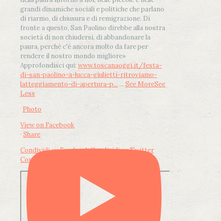
grandi dinamiche sociali e politiche che parlano
di riarmo, di chiusura e di remigrazione. Di
fronte a questo, San Paolino direbbe alla nostra
società di non chiudersi, di abbandonare la
paura, perché c'è ancora molto da fare per
rendere il nostro mondo migliore»
Approfondisci qui:
www.toscanaoggi.it/festa-
di-san-paolino-a-lucca-giulietti-ritroviamo-
latteggiamento-di-apertura-p...
...
See More
See
Less
Photo
View on Facebook
·
Share
Condividi su Facebook
Condividi su Twitter
Condividi su LinkedIn
Condividi via email