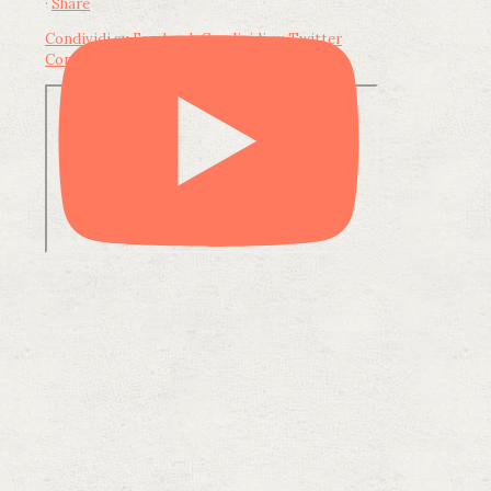
·
Share
Condividi su Facebook
Condividi su Twitter
Condividi su LinkedIn
Condividi via email