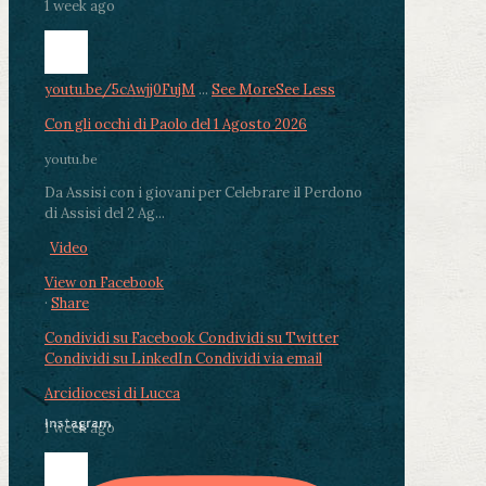
1 week ago
youtu.be/5cAwjj0FujM
...
See More
See Less
Con gli occhi di Paolo del 1 Agosto 2026
youtu.be
Da Assisi con i giovani per Celebrare il Perdono
di Assisi del 2 Ag...
Video
View on Facebook
·
Share
Condividi su Facebook
Condividi su Twitter
Condividi su LinkedIn
Condividi via email
Arcidiocesi di Lucca
Instagram
1 week ago