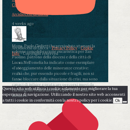
Condividi su LinkedIn
Condividi via email
Arcidiocesi di Lucca
4 weeks ago
Mons. Paolo Giulietti ha presieduto stamani la
Arcidiocesi di Lucca -
Privacy Policy
-
Cookie
solenne concelebrazione eucaristica per San
Info
- Copyright reserved
Paolino, patrono della diocesi e della città di
Lucca.
Nell’omelia ha indicato come esemplare
«l’atteggiamento delle minoranze creative:
realtà che, pur essendo piccole e fragili, non si
fanno bloccare dalla situazione di crisi, ma sono
capaci di intuire e praticare percorsi nuovi da
Questo sito web utilizza i cookie solamente per migliorare la tua
cui sorgono realtà diverse e per certi versi
esperienza di navigazione. Utilizzando il nostro sito web acconsenti
inedite».
a tutti i cookie in conformità con la nostra policy per i cookie.
Ok