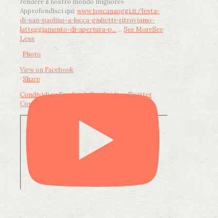
rendere il nostro mondo migliore»
Approfondisci qui:
www.toscanaoggi.it/festa-
di-san-paolino-a-lucca-giulietti-ritroviamo-
latteggiamento-di-apertura-p...
...
See More
See
Less
Photo
View on Facebook
·
Share
Condividi su Facebook
Condividi su Twitter
Condividi su LinkedIn
Condividi via email