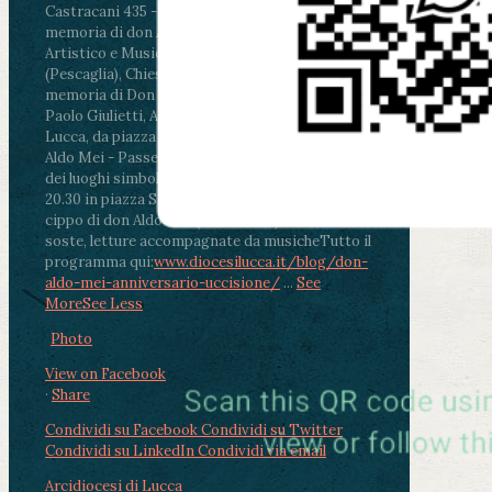
Castracani 435 - Inaugurazione murales in
memoria di don Aldo Mei curato dal Liceo
Artistico e Musicale “Passaglia”
.
ore 18 - Fiano
(Pescaglia), Chiesa parrocchiale - Messa in
memoria di Don Aldo Mei celebrata da mons.
Paolo Giulietti, Arcivescovo di Lucca
.
ore 20.30 -
Lucca, da piazza San Michele al Cippo di don
Aldo Mei - Passeggiata della Memoria in alcuni
dei luoghi simbolo della città. Ritrovo alle ore
20.30 in piazza San Michele con conclusione al
cippo di don Aldo Mei (Porta Elisa). Durante le
soste, letture accompagnate da musiche
Tutto il
programma qui:
www.diocesilucca.it/blog/don-
aldo-mei-anniversario-uccisione/
...
See
More
See Less
Photo
View on Facebook
·
Share
Condividi su Facebook
Condividi su Twitter
Condividi su LinkedIn
Condividi via email
Arcidiocesi di Lucca