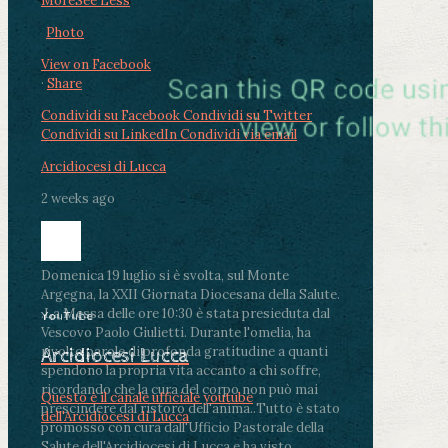
More
See Less
Photo
View on Facebook
·
Share
Condividi su Facebook
Condividi su Twitter
Condividi su LinkedIn
Condividi via email
Arcidiocesi di Lucca
2 weeks ago
Domenica 19 luglio si è svolta, sul Monte
Argegna, la XXII Giornata Diocesana della Salute.
.
La Messa delle ore 10:30 è stata presieduta dal
YouTube
Vescovo Paolo Giulietti. Durante l'omelia, ha
rivolto parole di profonda gratitudine a quanti
Arcidiocesi Lucca
spendono la propria vita accanto a chi soffre,
ricordando che la cura del corpo non può mai
Questo è il canale ufficiale youtube
prescindere dal ristoro dell'anima.
.
Tutto è stato
dell'Arcidiocesi di Lucca
promosso con cura dall'Ufficio Pastorale della
Salute dell'Arcidiocesi di Lucca e ha visto