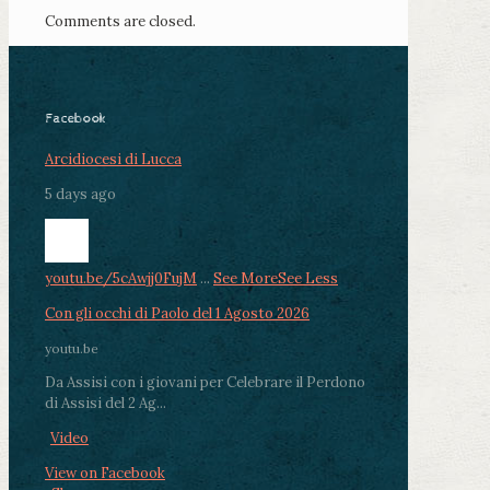
Comments are closed.
Facebook
Arcidiocesi di Lucca
5 days ago
youtu.be/5cAwjj0FujM
...
See More
See Less
Con gli occhi di Paolo del 1 Agosto 2026
youtu.be
Da Assisi con i giovani per Celebrare il Perdono
di Assisi del 2 Ag...
Video
View on Facebook