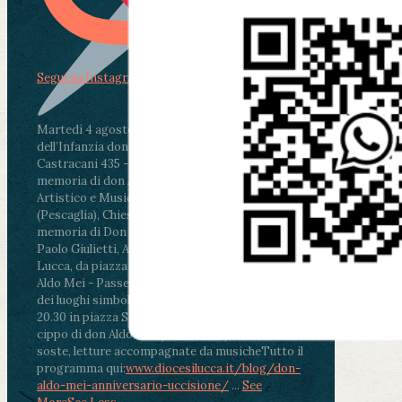
Segui su Instagram
Martedì 4 agosto2026
ore 11:30 - Lucca, Scuola
dell’Infanzia don Aldo Mei - Viale Castruccio
Castracani 435 - Inaugurazione murales in
memoria di don Aldo Mei curato dal Liceo
Artistico e Musicale “Passaglia”
.
ore 18 - Fiano
(Pescaglia), Chiesa parrocchiale - Messa in
memoria di Don Aldo Mei celebrata da mons.
Paolo Giulietti, Arcivescovo di Lucca
.
ore 20.30 -
Lucca, da piazza San Michele al Cippo di don
Aldo Mei - Passeggiata della Memoria in alcuni
dei luoghi simbolo della città. Ritrovo alle ore
20.30 in piazza San Michele con conclusione al
cippo di don Aldo Mei (Porta Elisa). Durante le
soste, letture accompagnate da musiche
Tutto il
programma qui:
www.diocesilucca.it/blog/don-
aldo-mei-anniversario-uccisione/
...
See