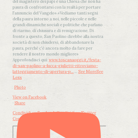
del magistero dei papi è una Chiesa che non ha
paura di confrontarsi con la realtà per portare
l'annuncio del Vangelo»
.
«Vediamo tanti segni
della paura intorno a noi, nelle piccole e nelle
grandi dinamiche sociali e politiche che parlano
di riarmo, di chiusura e di remigrazione. Di
fronte a questo, San Paolino direbbe alla nostra
società di non chiudersi, di abbandonare la
paura, perché c'è ancora molto da fare per
rendere il nostro mondo migliore»
Approfondisci qui:
www.toscanaoggi.it/festa-
di-san-paolino-a-lucca-giulietti-ritroviamo-
latteggiamento-di-apertura-p...
...
See More
See
Less
Photo
View on Facebook
·
Share
Condividi su Facebook
Condividi su Twitter
Condividi su LinkedIn
Condividi via email