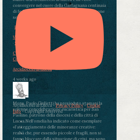
convergere nel cuore della Garfagnana centinaia
di fedeli, operatori sanitari, volontari e persone
segnate dalla malattia.
...
See More
See Less
Photo
View on Facebook
·
Share
Condividi su Facebook
Condividi su Twitter
Condividi su LinkedIn
Condividi via email
Arcidiocesi di Lucca
4 weeks ago
Mons. Paolo Giulietti ha presieduto stamani la
Arcidiocesi di Lucca -
Privacy Policy
-
Cookie
solenne concelebrazione eucaristica per San
Info
- Copyright reserved
Paolino, patrono della diocesi e della città di
Lucca.
Nell’omelia ha indicato come esemplare
«l’atteggiamento delle minoranze creative:
realtà che, pur essendo piccole e fragili, non si
fanno bloccare dalla situazione di crisi, ma sono