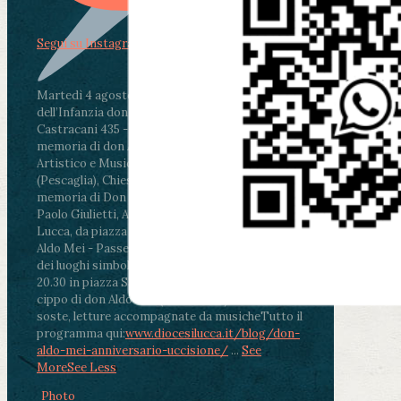
Segui su Instagram
Martedì 4 agosto2026
ore 11:30 - Lucca, Scuola
dell’Infanzia don Aldo Mei - Viale Castruccio
Castracani 435 - Inaugurazione murales in
memoria di don Aldo Mei curato dal Liceo
Artistico e Musicale “Passaglia”
.
ore 18 - Fiano
(Pescaglia), Chiesa parrocchiale - Messa in
memoria di Don Aldo Mei celebrata da mons.
Paolo Giulietti, Arcivescovo di Lucca
.
ore 20.30 -
Lucca, da piazza San Michele al Cippo di don
Aldo Mei - Passeggiata della Memoria in alcuni
dei luoghi simbolo della città. Ritrovo alle ore
20.30 in piazza San Michele con conclusione al
cippo di don Aldo Mei (Porta Elisa). Durante le
soste, letture accompagnate da musiche
Tutto il
programma qui:
www.diocesilucca.it/blog/don-
aldo-mei-anniversario-uccisione/
...
See
More
See Less
Photo