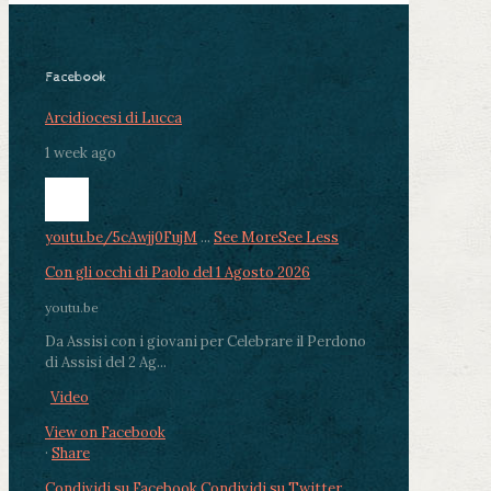
Facebook
Arcidiocesi di Lucca
1 week ago
youtu.be/5cAwjj0FujM
...
See More
See Less
Con gli occhi di Paolo del 1 Agosto 2026
youtu.be
Da Assisi con i giovani per Celebrare il Perdono
di Assisi del 2 Ag...
Video
View on Facebook
·
Share
Condividi su Facebook
Condividi su Twitter