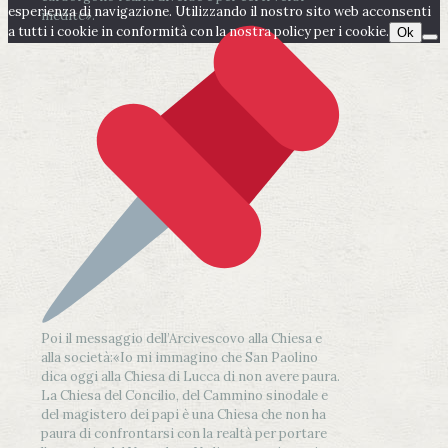
esperienza di navigazione. Utilizzando il nostro sito web acconsenti
inedite».
a tutti i cookie in conformità con la nostra policy per i cookie.
Ok
Poi il messaggio dell’Arcivescovo alla Chiesa e
alla società:
«Io mi immagino che San Paolino
dica oggi alla Chiesa di Lucca di non avere paura.
La Chiesa del Concilio, del Cammino sinodale e
del magistero dei papi è una Chiesa che non ha
paura di confrontarsi con la realtà per portare