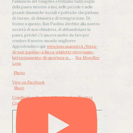
l'annuncio del Vangelo»
.
«Vediamo tanti segni
della paura intorno a noi, nelle piccole e nelle
grandi dinamiche sociali e politiche che parlano
di riarmo, di chiusura e di remigrazione. Di
fronte a questo, San Paolino direbbe alla nostra
società di non chiudersi, di abbandonare la
paura, perché c'è ancora molto da fare per
rendere il nostro mondo migliore»
Approfondisci qui:
www.toscanaoggi.it/festa-
di-san-paolino-a-lucca-giulietti-ritroviamo-
latteggiamento-di-apertura-p...
...
See More
See
Less
Photo
View on Facebook
·
Share
Condividi su Facebook
Condividi su Twitter
Condividi su LinkedIn
Condividi via email