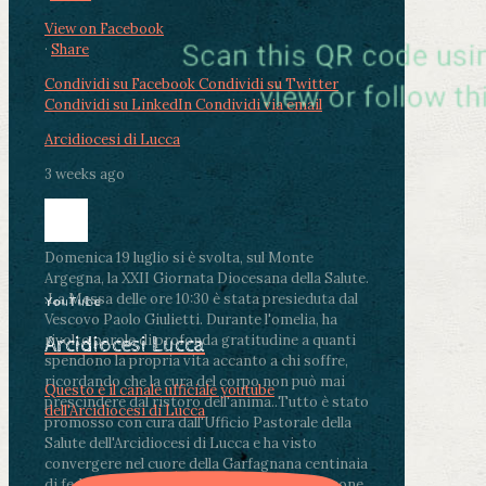
View on Facebook
·
Share
Condividi su Facebook
Condividi su Twitter
Condividi su LinkedIn
Condividi via email
Arcidiocesi di Lucca
3 weeks ago
Domenica 19 luglio si è svolta, sul Monte
Argegna, la XXII Giornata Diocesana della Salute.
.
La Messa delle ore 10:30 è stata presieduta dal
YouTube
Vescovo Paolo Giulietti. Durante l'omelia, ha
rivolto parole di profonda gratitudine a quanti
Arcidiocesi Lucca
spendono la propria vita accanto a chi soffre,
ricordando che la cura del corpo non può mai
Questo è il canale ufficiale youtube
prescindere dal ristoro dell'anima.
.
Tutto è stato
dell'Arcidiocesi di Lucca
promosso con cura dall'Ufficio Pastorale della
Salute dell'Arcidiocesi di Lucca e ha visto
convergere nel cuore della Garfagnana centinaia
di fedeli, operatori sanitari, volontari e persone