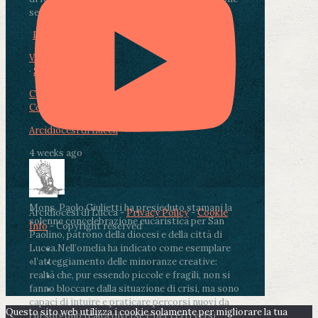
segnate dalla malattia.
...
See More
See Less
Photo
View on Facebook
·
Share
Condividi su Facebook
Condividi su Twitter
Condividi su LinkedIn
Condividi via email
Arcidiocesi di Lucca
4 weeks ago
Mons. Paolo Giulietti ha presieduto stamani la
Arcidiocesi di Lucca -
Privacy Policy
-
Cookie
solenne concelebrazione eucaristica per San
Info
- Copyright reserved
Paolino, patrono della diocesi e della città di
Lucca.
Nell’omelia ha indicato come esemplare
«l’atteggiamento delle minoranze creative:
realtà che, pur essendo piccole e fragili, non si
fanno bloccare dalla situazione di crisi, ma sono
capaci di intuire e praticare percorsi nuovi da
Questo sito web utilizza i cookie solamente per migliorare la tua
cui sorgono realtà diverse e per certi versi