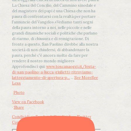
La Chiesa del Concilio, del Cammino sinodale e
del magistero dei papi è una Chiesa che non ha
paura di confrontarsi con la realtà per portare
l'annuncio del Vangelo»
.
«Vediamo tanti segni
della paura intorno a noi, nelle piccole e nelle
grandi dinamiche sociali e politiche che parlano
di riarmo, di chiusura e di remigrazione. Di
fronte a questo, San Paolino direbbe alla nostra
società di non chiudersi, di abbandonare la
paura, perché c'è ancora molto da fare per
rendere il nostro mondo migliore»
Approfondisci qui:
www.toscanaoggi.it/festa-
di-san-paolino-a-lucca-giulietti-ritroviamo-
latteggiamento-di-apertura-p...
...
See More
See
Less
Photo
View on Facebook
·
Share
Condividi su Facebook
Condividi su Twitter
Condividi su LinkedIn
Condividi via email