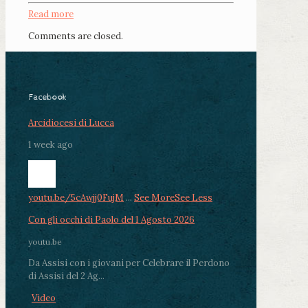
Read more
Comments are closed.
Facebook
Arcidiocesi di Lucca
1 week ago
youtu.be/5cAwjj0FujM
...
See More
See Less
Con gli occhi di Paolo del 1 Agosto 2026
youtu.be
Da Assisi con i giovani per Celebrare il Perdono
di Assisi del 2 Ag...
Video