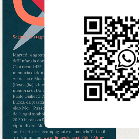
Segui su Instagram
Martedì 4 agosto2026
ore 11:30 - Lucca, Scuola
dell’Infanzia don Aldo Mei - Viale Castruccio
Castracani 435 - Inaugurazione murales in
memoria di don Aldo Mei curato dal Liceo
Artistico e Musicale “Passaglia”
.
ore 18 - Fiano
(Pescaglia), Chiesa parrocchiale - Messa in
memoria di Don Aldo Mei celebrata da mons.
Paolo Giulietti, Arcivescovo di Lucca
.
ore 20.30 -
Lucca, da piazza San Michele al Cippo di don
Aldo Mei - Passeggiata della Memoria in alcuni
dei luoghi simbolo della città. Ritrovo alle ore
20.30 in piazza San Michele con conclusione al
cippo di don Aldo Mei (Porta Elisa). Durante le
soste, letture accompagnate da musiche
Tutto il
programma qui:
www.diocesilucca.it/blog/don-