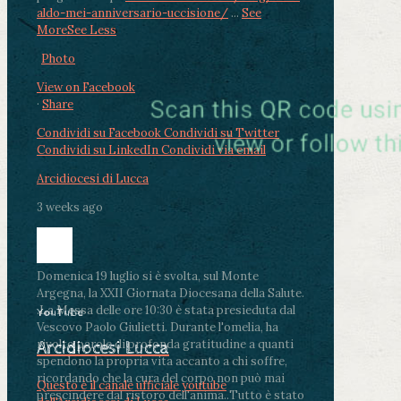
aldo-mei-anniversario-uccisione/
...
See
More
See Less
Photo
View on Facebook
·
Share
Condividi su Facebook
Condividi su Twitter
Condividi su LinkedIn
Condividi via email
Arcidiocesi di Lucca
3 weeks ago
Domenica 19 luglio si è svolta, sul Monte
Argegna, la XXII Giornata Diocesana della Salute.
.
La Messa delle ore 10:30 è stata presieduta dal
YouTube
Vescovo Paolo Giulietti. Durante l'omelia, ha
rivolto parole di profonda gratitudine a quanti
Arcidiocesi Lucca
spendono la propria vita accanto a chi soffre,
ricordando che la cura del corpo non può mai
Questo è il canale ufficiale youtube
prescindere dal ristoro dell'anima.
.
Tutto è stato