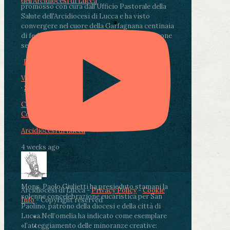
dell'Arcidiocesi di Lucca
promosso con cura dall'Ufficio Pastorale della
Salute dell'Arcidiocesi di Lucca e ha visto
convergere nel cuore della Garfagnana centinaia
di fedeli, operatori sanitari, volontari e persone
segnate dalla malattia.
...
See More
See Less
Photo
View on Facebook
·
Share
Condividi su Facebook
Condividi su Twitter
Condividi su LinkedIn
Condividi via email
Arcidiocesi di Lucca
4 weeks ago
Mons. Paolo Giulietti ha presieduto stamani la
Arcidiocesi di Lucca -
Privacy Policy
-
Cookie
solenne concelebrazione eucaristica per San
Info
- Copyright reserved
Paolino, patrono della diocesi e della città di
Lucca.
Nell’omelia ha indicato come esemplare
«l’atteggiamento delle minoranze creative: