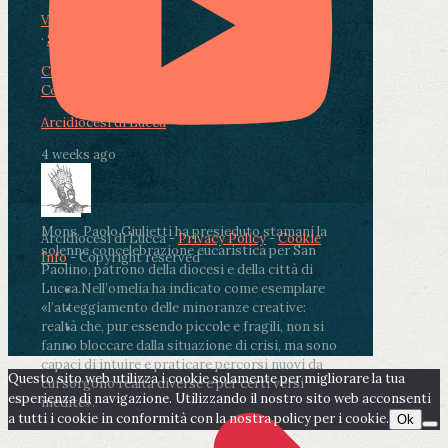
View on Facebook
·
Share
Condividi su Facebook
Condividi su Twitter
Condividi su LinkedIn
Condividi via email
Arcidiocesi di Lucca
4 weeks ago
Mons. Paolo Giulietti ha presieduto stamani la
Arcidiocesi di Lucca -
Privacy Policy
-
Cookie
solenne concelebrazione eucaristica per San
Info
- Copyright reserved
Paolino, patrono della diocesi e della città di
Lucca.
Nell’omelia ha indicato come esemplare
«l’atteggiamento delle minoranze creative:
realtà che, pur essendo piccole e fragili, non si
fanno bloccare dalla situazione di crisi, ma sono
capaci di intuire e praticare percorsi nuovi da
Questo sito web utilizza i cookie solamente per migliorare la tua
cui sorgono realtà diverse e per certi versi
esperienza di navigazione. Utilizzando il nostro sito web acconsenti
inedite».
a tutti i cookie in conformità con la nostra policy per i cookie.
Ok