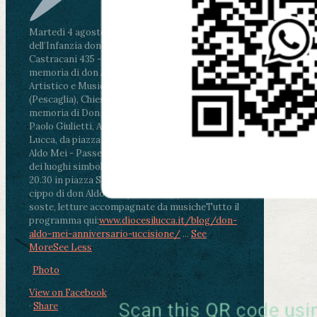
Martedì 4 agosto2026
ore 11:30 - Lucca, Scuola
dell’Infanzia don Aldo Mei - Viale Castruccio
Castracani 435 - Inaugurazione murales in
memoria di don Aldo Mei curato dal Liceo
Artistico e Musicale “Passaglia”
.
ore 18 - Fiano
(Pescaglia), Chiesa parrocchiale - Messa in
memoria di Don Aldo Mei celebrata da mons.
Paolo Giulietti, Arcivescovo di Lucca
.
ore 20.30 -
Lucca, da piazza San Michele al Cippo di don
Aldo Mei - Passeggiata della Memoria in alcuni
dei luoghi simbolo della città. Ritrovo alle ore
20.30 in piazza San Michele con conclusione al
cippo di don Aldo Mei (Porta Elisa). Durante le
soste, letture accompagnate da musiche
Tutto il
programma qui:
www.diocesilucca.it/blog/don-
aldo-mei-anniversario-uccisione/
...
See
More
See Less
Photo
View on Facebook
·
Share