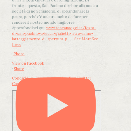
di riarmo, di chiusura e di remigrazione. Di
fronte a questo, San Paolino direbbe alla nostra
società di non chiudersi, di abbandonare la
paura, perché c'è ancora molto da fare per
rendere il nostro mondo migliore»
Approfondisci qui:
www.toscanaoggi.it/festa-
di-san-paolino-a-lucca-giulietti-ritroviamo-
latteggiamento-di-apertura-p...
...
See More
See
Less
Photo
View on Facebook
·
Share
Condividi su Facebook
Condividi su Twitter
Condividi su LinkedIn
Condividi via email