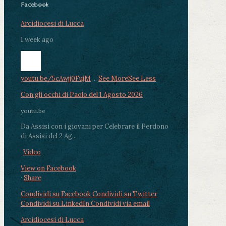
Facebook
Arcidiocesi di Lucca
1 week ago
youtu.be/5cAwjj0FujM
...
See More
See Less
Con gli occhi di Paolo del 1 Agosto 2026
youtu.be
Da Assisi con i giovani per Celebrare il Perdono
di Assisi del 2 Ag...
Video
View on Facebook
·
Share
Condividi su Facebook
Condividi su Twitter
Condividi su LinkedIn
Condividi via email
Arcidiocesi di Lucca