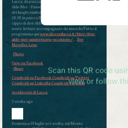
Lucca, da piazza San Michele al Cippo di don
Aldo Mei - Passeggiata della Memoria in alcuni
dei luoghi simbolo della città. Ritrovo alle ore
20.30 in piazza San Michele con conclusione al
cippo di don Aldo Mei (Porta Elisa). Durante le
soste, letture accompagnate da musiche
Tutto il
programma qui:
www.diocesilucca.it/blog/don-
aldo-mei-anniversario-uccisione/
...
See
More
See Less
Photo
View on Facebook
·
Share
Condividi su Facebook
Condividi su Twitter
Condividi su LinkedIn
Condividi via email
Arcidiocesi di Lucca
2 weeks ago
Domenica 19 luglio si è svolta, sul Monte