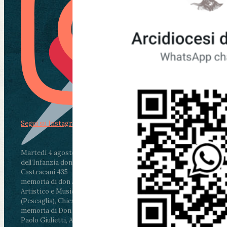
Segui su Instagram
Martedì 4 agosto2026
ore 11:30 - Lucca, Scuola
dell’Infanzia don Aldo Mei - Viale Castruccio
Castracani 435 - Inaugurazione murales in
memoria di don Aldo Mei curato dal Liceo
Artistico e Musicale “Passaglia”
.
ore 18 - Fiano
(Pescaglia), Chiesa parrocchiale - Messa in
memoria di Don Aldo Mei celebrata da mons.
Paolo Giulietti, Arcivescovo di Lucca
.
ore 20.30 -