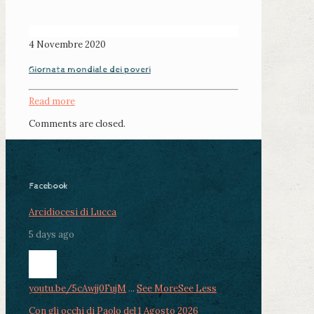
4 Novembre 2020
Giornata mondiale dei poveri
Read more
Comments are closed.
Facebook
Arcidiocesi di Lucca
5 days ago
youtu.be/5cAwjj0FujM
...
See More
See Less
Con gli occhi di Paolo del 1 Agosto 2026