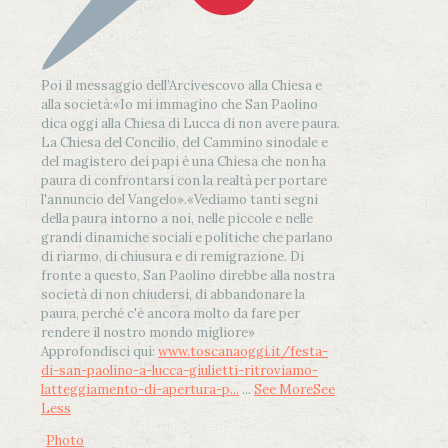
Poi il messaggio dell’Arcivescovo alla Chiesa e
alla società:
«Io mi immagino che San Paolino
dica oggi alla Chiesa di Lucca di non avere paura.
La Chiesa del Concilio, del Cammino sinodale e
del magistero dei papi è una Chiesa che non ha
paura di confrontarsi con la realtà per portare
l'annuncio del Vangelo»
.
«Vediamo tanti segni
della paura intorno a noi, nelle piccole e nelle
grandi dinamiche sociali e politiche che parlano
di riarmo, di chiusura e di remigrazione. Di
fronte a questo, San Paolino direbbe alla nostra
società di non chiudersi, di abbandonare la
paura, perché c'è ancora molto da fare per
rendere il nostro mondo migliore»
Approfondisci qui:
www.toscanaoggi.it/festa-
di-san-paolino-a-lucca-giulietti-ritroviamo-
latteggiamento-di-apertura-p...
...
See More
See
Less
Photo