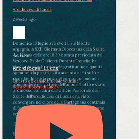
Arcidiocesi di Lucca
2 weeks ago
Domenica 19 luglio si è svolta, sul Monte
Argegna, la XXII Giornata Diocesana della Salute.
.
La Messa delle ore 10:30 è stata presieduta dal
YouTube
Vescovo Paolo Giulietti. Durante l'omelia, ha
rivolto parole di profonda gratitudine a quanti
Arcidiocesi Lucca
spendono la propria vita accanto a chi soffre,
ricordando che la cura del corpo non può mai
Questo è il canale ufficiale youtube
prescindere dal ristoro dell'anima.
.
Tutto è stato
dell'Arcidiocesi di Lucca
promosso con cura dall'Ufficio Pastorale della
Salute dell'Arcidiocesi di Lucca e ha visto
convergere nel cuore della Garfagnana centinaia
di fedeli, operatori sanitari, volontari e persone
segnate dalla malattia.
...
See More
See Less
Photo
View on Facebook