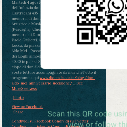
Martedì 4 agosto2026
ore 11:30 - Lucca, Scuola
dell’Infanzia don Aldo Mei - Viale Castruccio
Castracani 435 - Inaugurazione murales in
memoria di don Aldo Mei curato dal Liceo
Artistico e Musicale “Passaglia”
.
ore 18 - Fiano
(Pescaglia), Chiesa parrocchiale - Messa in
memoria di Don Aldo Mei celebrata da mons.
Paolo Giulietti, Arcivescovo di Lucca
.
ore 20.30 -
Lucca, da piazza San Michele al Cippo di don
Aldo Mei - Passeggiata della Memoria in alcuni
dei luoghi simbolo della città. Ritrovo alle ore
20.30 in piazza San Michele con conclusione al
cippo di don Aldo Mei (Porta Elisa). Durante le
soste, letture accompagnate da musiche
Tutto il
programma qui:
www.diocesilucca.it/blog/don-
aldo-mei-anniversario-uccisione/
...
See
More
See Less
Photo
View on Facebook
·
Share
Condividi su Facebook
Condividi su Twitter
Condividi su LinkedIn
Condividi via email