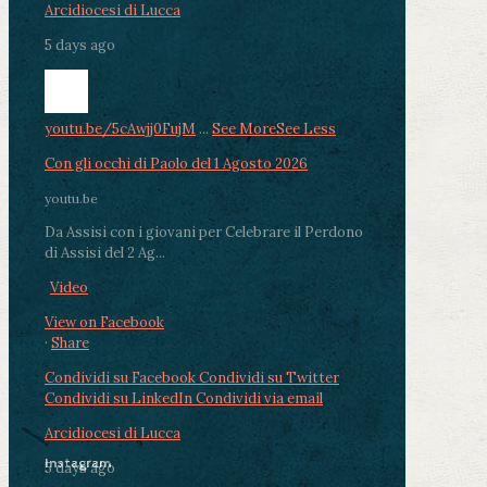
Arcidiocesi di Lucca
5 days ago
youtu.be/5cAwjj0FujM
...
See More
See Less
Con gli occhi di Paolo del 1 Agosto 2026
youtu.be
Da Assisi con i giovani per Celebrare il Perdono
di Assisi del 2 Ag...
Video
View on Facebook
·
Share
Condividi su Facebook
Condividi su Twitter
Condividi su LinkedIn
Condividi via email
Arcidiocesi di Lucca
Instagram
5 days ago