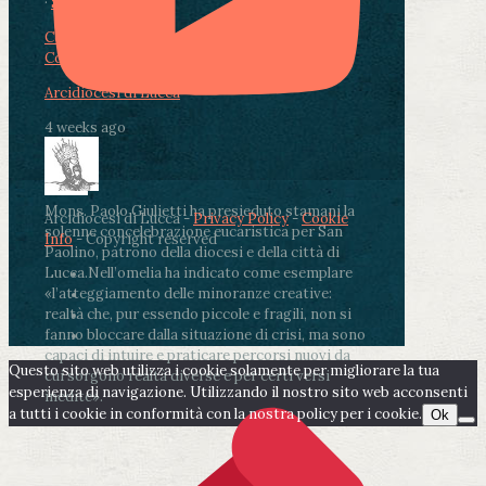
·
Share
Condividi su Facebook
Condividi su Twitter
Condividi su LinkedIn
Condividi via email
Arcidiocesi di Lucca
4 weeks ago
Mons. Paolo Giulietti ha presieduto stamani la
Arcidiocesi di Lucca -
Privacy Policy
-
Cookie
solenne concelebrazione eucaristica per San
Info
- Copyright reserved
Paolino, patrono della diocesi e della città di
Lucca.
Nell’omelia ha indicato come esemplare
«l’atteggiamento delle minoranze creative:
realtà che, pur essendo piccole e fragili, non si
fanno bloccare dalla situazione di crisi, ma sono
capaci di intuire e praticare percorsi nuovi da
Questo sito web utilizza i cookie solamente per migliorare la tua
cui sorgono realtà diverse e per certi versi
esperienza di navigazione. Utilizzando il nostro sito web acconsenti
inedite».
a tutti i cookie in conformità con la nostra policy per i cookie.
Ok