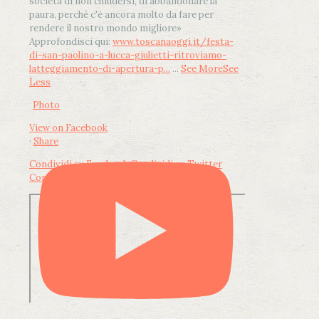
società di non chiudersi, di abbandonare la
paura, perché c'è ancora molto da fare per
rendere il nostro mondo migliore»
Approfondisci qui:
www.toscanaoggi.it/festa-
di-san-paolino-a-lucca-giulietti-ritroviamo-
latteggiamento-di-apertura-p...
...
See More
See
Less
Photo
View on Facebook
·
Share
Condividi su Facebook
Condividi su Twitter
Condividi su LinkedIn
Condividi via email