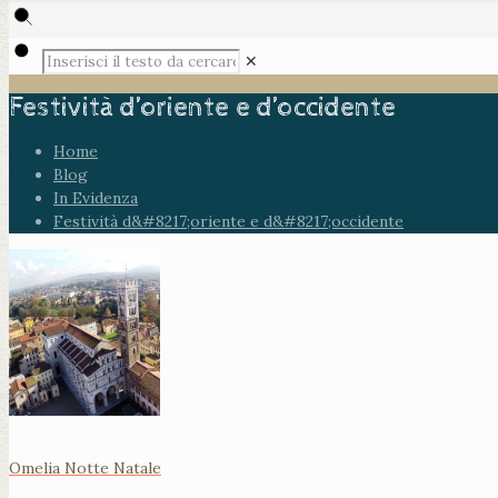
✕
Festività d’oriente e d’occidente
Home
Blog
In Evidenza
Festività d&#8217;oriente e d&#8217;occidente
Omelia Notte Natale