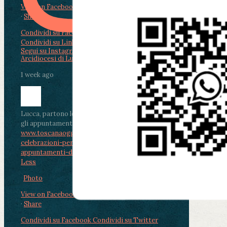
View on Facebook
·
Share
Condividi su Facebook
Condividi su Twitter
Condividi su LinkedIn
Condividi via email
Segui su Instagram
Arcidiocesi di Lucca
1 week ago
Lucca, partono le celebrazioni per don Aldo Mei:
gli appuntamenti dal 2 al 4 agosto
www.toscanaoggi.it/lucca-partono-le-
celebrazioni-per-don-aldo-mei-gli-
appuntamenti-dal-2-al-4-ago...
...
See More
See
Less
Photo
View on Facebook
·
Share
Condividi su Facebook
Condividi su Twitter