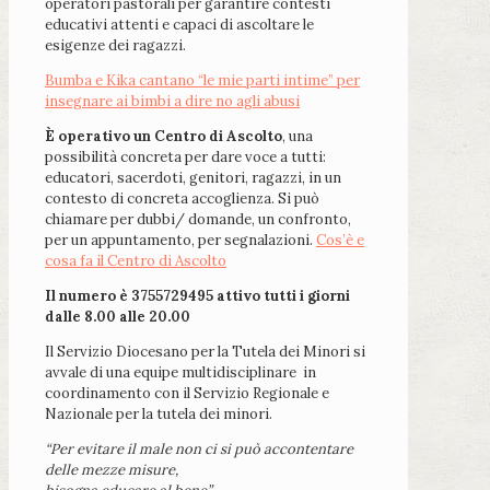
operatori pastorali per garantire contesti
educativi attenti e capaci di ascoltare le
esigenze dei ragazzi.
Bumba e Kika cantano “le mie parti intime” per
insegnare ai bimbi a dire no agli abusi
È operativo un Centro di Ascolto
, una
possibilità concreta per dare voce a tutti:
educatori, sacerdoti, genitori, ragazzi, in un
contesto di concreta accoglienza. Si può
chiamare per dubbi/ domande, un confronto,
per un appuntamento, per segnalazioni.
Cos’è e
cosa fa il Centro di Ascolto
Il numero è 3755729495 attivo tutti i giorni
dalle 8.00 alle 20.00
Il Servizio Diocesano per la Tutela dei Minori si
avvale di una equipe multidisciplinare in
coordinamento con il Servizio Regionale e
Nazionale per la tutela dei minori.
“Per evitare il male non ci si può accontentare
delle mezze misure,