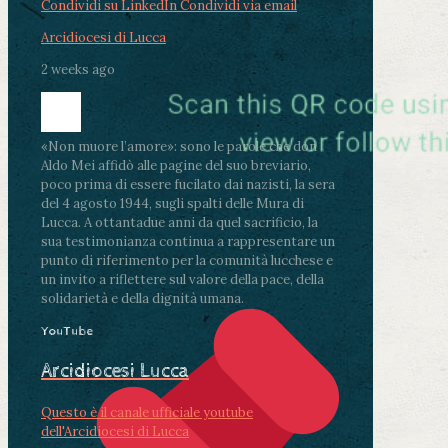
Condividi su LinkedIn
Condividi via email
Arcidiocesi di Lucca
2 weeks ago
«Non muore l’amore»: sono le parole che don
Aldo Mei affidò alle pagine del suo breviario,
poco prima di essere fucilato dai nazisti, la sera
del 4 agosto 1944, sugli spalti delle Mura di
Lucca. A ottantadue anni da quel sacrificio, la
sua testimonianza continua a rappresentare un
punto di riferimento per la comunità lucchese e
un invito a riflettere sul valore della pace, della
solidarietà e della dignità umana.
YouTube
Arcidiocesi Lucca
Questo è il canale ufficiale youtube
dell'Arcidiocesi di Lucca