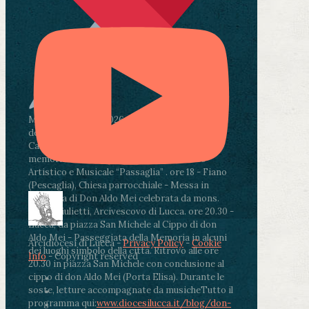
Martedì 4 agosto2026
ore 11:30 - Lucca, Scuola
dell’Infanzia don Aldo Mei - Viale Castruccio
Castracani 435 - Inaugurazione murales in
memoria di don Aldo Mei curato dal Liceo
Artistico e Musicale “Passaglia”
.
ore 18 - Fiano
(Pescaglia), Chiesa parrocchiale - Messa in
memoria di Don Aldo Mei celebrata da mons.
Paolo Giulietti, Arcivescovo di Lucca
.
ore 20.30 -
Lucca, da piazza San Michele al Cippo di don
Aldo Mei - Passeggiata della Memoria in alcuni
Arcidiocesi di Lucca -
Privacy Policy
-
Cookie
dei luoghi simbolo della città. Ritrovo alle ore
Info
- Copyright reserved
20.30 in piazza San Michele con conclusione al
cippo di don Aldo Mei (Porta Elisa). Durante le
soste, letture accompagnate da musiche
Tutto il
programma qui:
www.diocesilucca.it/blog/don-