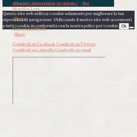
aldo-mei-anniversario-uccisione/
...
See
More
See Less
Questo sito web utilizza i cookie solamente per migliorare la tua
Photo
esperienza di navigazione. Utilizzando il nostro sito web acconsenti
a tutti i cookie in conformità con la nostra policy per i cookie.
Ok
View on Facebook
·
Share
Condividi su Facebook
Condividi su Twitter
Condividi su LinkedIn
Condividi via email