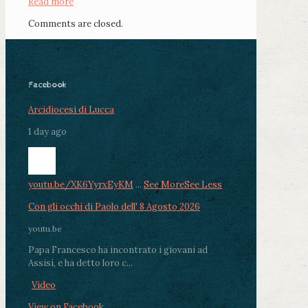
Read more
Comments are closed.
Facebook
Arcidiocesi di Lucca
1 day ago
youtu.be/XK6YyrxEyKM
...
See More
See Less
Con gli occhi di Paolo dell' 8 Agosto 2026
youtu.be
Papa Francesco ha incontrato i giovani ad
Assisi, e ha detto loro c...
Video
View on Facebook