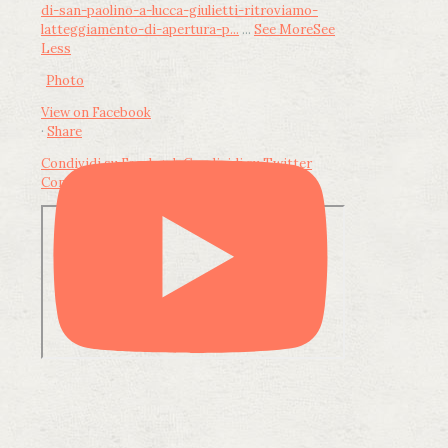
di-san-paolino-a-lucca-giulietti-ritroviamo-
latteggiamento-di-apertura-p...
...
See More
See
Less
Photo
View on Facebook
·
Share
Condividi su Facebook
Condividi su Twitter
Condividi su LinkedIn
Condividi via email