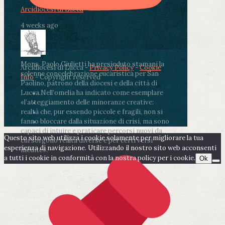
Arcidiocesi di Lucca
4 weeks ago
Mons. Paolo Giulietti ha presieduto stamani la
Arcidiocesi di Lucca -
Privacy Policy
-
Cookie
solenne concelebrazione eucaristica per San
Info
- Copyright reserved
Paolino, patrono della diocesi e della città di
Lucca.
Nell’omelia ha indicato come esemplare
«l’atteggiamento delle minoranze creative:
realtà che, pur essendo piccole e fragili, non si
fanno bloccare dalla situazione di crisi, ma sono
capaci di intuire e praticare percorsi nuovi da
Questo sito web utilizza i cookie solamente per migliorare la tua
cui sorgono realtà diverse e per certi versi
esperienza di navigazione. Utilizzando il nostro sito web acconsenti
inedite».
a tutti i cookie in conformità con la nostra policy per i cookie.
Ok