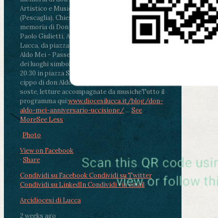
Artistico e Musicale “Passaglia”
.
ore 18 - Fiano
(Pescaglia), Chiesa parrocchiale - Messa in
memoria di Don Aldo Mei celebrata da mons.
Paolo Giulietti, Arcivescovo di Lucca
.
ore 20.30 -
Lucca, da piazza San Michele al Cippo di don
Aldo Mei - Passeggiata della Memoria in alcuni
dei luoghi simbolo della città. Ritrovo alle ore
20.30 in piazza San Michele con conclusione al
cippo di don Aldo Mei (Porta Elisa). Durante le
soste, letture accompagnate da musiche
Tutto il
programma qui:
www.diocesilucca.it/blog/don-
aldo-mei-anniversario-uccisione/
...
See
More
See Less
Photo
View on Facebook
·
Share
Condividi su Facebook
Condividi su Twitter
Condividi su LinkedIn
Condividi via email
Arcidiocesi di Lucca
2 weeks ago