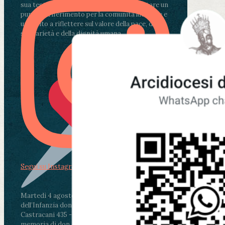
sua testimonianza continua a rappresentare un
punto di riferimento per la comunità lucchese e
un invito a riflettere sul valore della pace, della
solidarietà e della dignità umana.
Segui su Instagram
Martedì 4 agosto2026
ore 11:30 - Lucca, Scuola
dell’Infanzia don Aldo Mei - Viale Castruccio
Castracani 435 - Inaugurazione murales in
memoria di don Aldo Mei curato dal Liceo