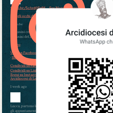
youtu.be/5cAwjj0FujM
...
See More
See Less
Con gli occhi di Paolo del 1 Agosto 2026
youtu.be
Da Assisi con i giovani per Celebrare il Perdono
di Assisi del 2 Ag...
Video
View on Facebook
·
Share
Condividi su Facebook
Condividi su Twitter
Condividi su LinkedIn
Condividi via email
Segui su Instagram
Arcidiocesi di Lucca
1 week ago
Lucca, partono le celebrazioni per don Aldo Mei:
gli appuntamenti dal 2 al 4 agosto