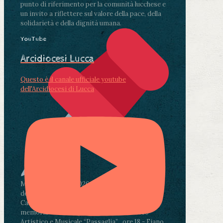
punto di riferimento per la comunità lucchese e
un invito a riflettere sul valore della pace, della
solidarietà e della dignità umana.
YouTube
Arcidiocesi Lucca
Questo è il canale ufficiale youtube
dell'Arcidiocesi di Lucca
Martedì 4 agosto2026
ore 11:30 - Lucca, Scuola
dell’Infanzia don Aldo Mei - Viale Castruccio
Castracani 435 - Inaugurazione murales in
memoria di don Aldo Mei curato dal Liceo
Artistico e Musicale “Passaglia”
.
ore 18 - Fiano