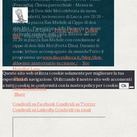
(Pescaglia), Chiesa parrocchiale - Messa in
memoria di Don Aldo Mei celebrata da mons.
Paolo Giulietti, Arcivescovo di Lucca
.
ore 20.30 -
Lucca, da piazza San Michele al Cippo di don
Aldo Mei - Passeggiata della Memoria in alcuni
Arcidiocesi di Lucca -
Privacy Policy
-
Cookie
dei luoghi simbolo della città. Ritrovo alle ore
Info
- Copyright reserved
20.30 in piazza San Michele con conclusione al
cippo di don Aldo Mei (Porta Elisa). Durante le
soste, letture accompagnate da musiche
Tutto il
programma qui:
www.diocesilucca.it/blog/don-
aldo-mei-anniversario-uccisione/
...
See
More
See Less
Questo sito web utilizza i cookie solamente per migliorare la tua
Photo
esperienza di navigazione. Utilizzando il nostro sito web acconsenti
a tutti i cookie in conformità con la nostra policy per i cookie.
Ok
View on Facebook
·
Share
Condividi su Facebook
Condividi su Twitter
Condividi su LinkedIn
Condividi via email