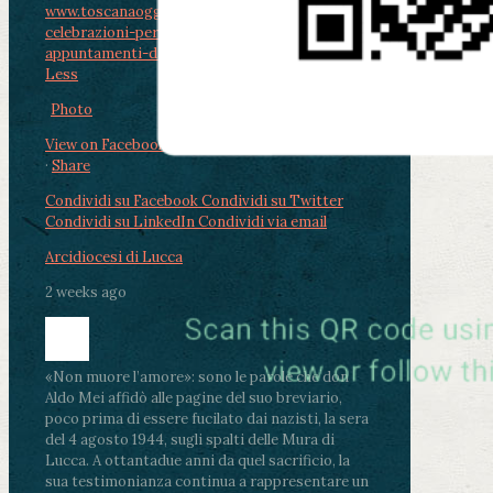
www.toscanaoggi.it/lucca-partono-le-
celebrazioni-per-don-aldo-mei-gli-
appuntamenti-dal-2-al-4-ago...
...
See More
See
Less
Photo
View on Facebook
·
Share
Condividi su Facebook
Condividi su Twitter
Condividi su LinkedIn
Condividi via email
Arcidiocesi di Lucca
2 weeks ago
«Non muore l’amore»: sono le parole che don
Aldo Mei affidò alle pagine del suo breviario,
poco prima di essere fucilato dai nazisti, la sera
del 4 agosto 1944, sugli spalti delle Mura di
Lucca. A ottantadue anni da quel sacrificio, la
sua testimonianza continua a rappresentare un