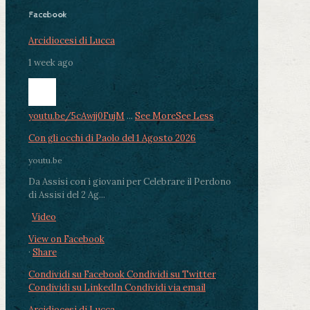
Facebook
Arcidiocesi di Lucca
1 week ago
youtu.be/5cAwjj0FujM
...
See More
See Less
Con gli occhi di Paolo del 1 Agosto 2026
youtu.be
Da Assisi con i giovani per Celebrare il Perdono
di Assisi del 2 Ag...
Video
View on Facebook
·
Share
Condividi su Facebook
Condividi su Twitter
Condividi su LinkedIn
Condividi via email
Arcidiocesi di Lucca