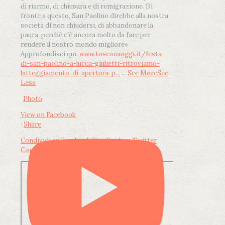
di riarmo, di chiusura e di remigrazione. Di
fronte a questo, San Paolino direbbe alla nostra
società di non chiudersi, di abbandonare la
paura, perché c'è ancora molto da fare per
rendere il nostro mondo migliore»
Approfondisci qui:
www.toscanaoggi.it/festa-
di-san-paolino-a-lucca-giulietti-ritroviamo-
latteggiamento-di-apertura-p...
...
See More
See
Less
Photo
View on Facebook
·
Share
Condividi su Facebook
Condividi su Twitter
Condividi su LinkedIn
Condividi via email