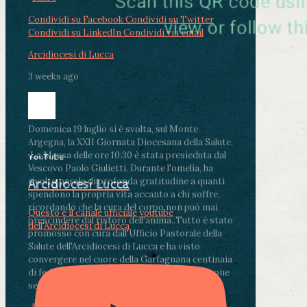
Condividi su Facebook
Condividi su Twitter
Condividi su LinkedIn
Condividi via email
Arcidiocesi di Lucca
3 weeks ago
Domenica 19 luglio si è svolta, sul Monte
Argegna, la XXII Giornata Diocesana della Salute.
.
La Messa delle ore 10:30 è stata presieduta dal
YouTube
Vescovo Paolo Giulietti. Durante l'omelia, ha
rivolto parole di profonda gratitudine a quanti
Arcidiocesi Lucca
spendono la propria vita accanto a chi soffre,
ricordando che la cura del corpo non può mai
Questo è il canale ufficiale youtube
prescindere dal ristoro dell'anima.
.
Tutto è stato
dell'Arcidiocesi di Lucca
promosso con cura dall'Ufficio Pastorale della
Salute dell'Arcidiocesi di Lucca e ha visto
convergere nel cuore della Garfagnana centinaia
di fedeli, operatori sanitari, volontari e persone
segnate dalla malattia.
...
See More
See Less