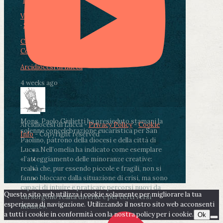
Photo
View on Facebook
·
Share
Condividi su Facebook
Condividi su Twitter
Condividi su LinkedIn
Condividi via email
Arcidiocesi di Lucca
4 weeks ago
Mons. Paolo Giulietti ha presieduto stamani la
Arcidiocesi di Lucca -
Privacy Policy
-
Cookie
solenne concelebrazione eucaristica per San
Info
- Copyright reserved
Paolino, patrono della diocesi e della città di
Lucca.
Nell’omelia ha indicato come esemplare
«l’atteggiamento delle minoranze creative:
realtà che, pur essendo piccole e fragili, non si
fanno bloccare dalla situazione di crisi, ma sono
capaci di intuire e praticare percorsi nuovi da
Questo sito web utilizza i cookie solamente per migliorare la tua
cui sorgono realtà diverse e per certi versi
esperienza di navigazione. Utilizzando il nostro sito web acconsenti
inedite».
a tutti i cookie in conformità con la nostra policy per i cookie.
Ok