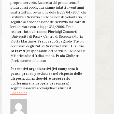
proprio servizio. La scelta del primo tema è
stata quasi obbligata: siamo infatti a vent’anni
esatti dall’approvazione della legge 64/2001, che
istituiva il Servizio civile nazionale volontario, in
seguito alla sospensione del servizio militare di
leva iniziata con la legge 331/2000. Tra i
relatori, interverranno:
Pierluigi Consorti
(Università di Pisa – Centro di Ricerca «Maria
Eletta Martini»);
Francesco Spagnolo
(Tavolo
ecclesiale degli Enti di Servizio Civile);
Claudia
Barsanti
(Responsabile del Servizio Civile per le
Misericordie d’Italia); mons.
Paolo Giulietti
(Arcivescovo di Lucca).
Per motivi organizzativi (ivi compresa la
pausa pranzo prevista) e nel rispetto delle
disposizioni anticovid, è necessario
confermare la propria presenza a:
segreteriaarcivescovo@diocesilucca.it.
Locandina