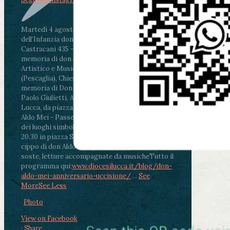
Martedì 4 agosto2026
ore 11:30 - Lucca, Scuola
dell’Infanzia don Aldo Mei - Viale Castruccio
Castracani 435 - Inaugurazione murales in
memoria di don Aldo Mei curato dal Liceo
Artistico e Musicale “Passaglia”
.
ore 18 - Fiano
(Pescaglia), Chiesa parrocchiale - Messa in
memoria di Don Aldo Mei celebrata da mons.
Paolo Giulietti, Arcivescovo di Lucca
.
ore 20.30 -
Lucca, da piazza San Michele al Cippo di don
Aldo Mei - Passeggiata della Memoria in alcuni
dei luoghi simbolo della città. Ritrovo alle ore
20.30 in piazza San Michele con conclusione al
cippo di don Aldo Mei (Porta Elisa). Durante le
soste, letture accompagnate da musiche
Tutto il
programma qui:
www.diocesilucca.it/blog/don-
aldo-mei-anniversario-uccisione/
...
See
More
See Less
Photo
View on Facebook
·
Share