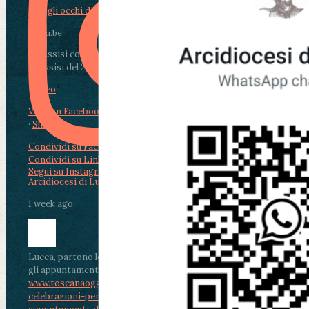
Con gli occhi di Paolo del 1 Agosto 2026
youtu.be
Da Assisi con i giovani per Celebrare il Perdono
di Assisi del 2 Ag...
Video
View on Facebook
·
Share
Condividi su Facebook
Condividi su Twitter
Condividi su LinkedIn
Condividi via email
Segui su Instagram
Arcidiocesi di Lucca
1 week ago
Lucca, partono le celebrazioni per don Aldo Mei:
gli appuntamenti dal 2 al 4 agosto
www.toscanaoggi.it/lucca-partono-le-
celebrazioni-per-don-aldo-mei-gli-