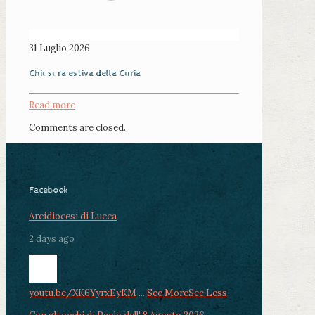
31 Luglio 2026
Chiusura estiva della Curia
Read more
Comments are closed.
Facebook
Arcidiocesi di Lucca
2 days ago
youtu.be/XK6YyrxEyKM
...
See More
See Less