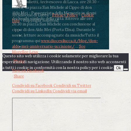
Paolo Giulietti, Arcivescovo di Lucca
.
ore 20.30 -
Lucca, da piazza San Michele al Cippo di don
Aldo Mei - Passeggiata della Memoria in alcuni
Arcidiocesi di Lucca -
Privacy Policy
-
Cookie
dei luoghi simbolo della città. Ritrovo alle ore
Info
- Copyright reserved
20.30 in piazza San Michele con conclusione al
cippo di don Aldo Mei (Porta Elisa). Durante le
soste, letture accompagnate da musiche
Tutto il
programma qui:
www.diocesilucca.it/blog/don-
aldo-mei-anniversario-uccisione/
...
See
More
See Less
Questo sito web utilizza i cookie solamente per migliorare la tua
Photo
esperienza di navigazione. Utilizzando il nostro sito web acconsenti
a tutti i cookie in conformità con la nostra policy per i cookie.
Ok
View on Facebook
·
Share
Condividi su Facebook
Condividi su Twitter
Condividi su LinkedIn
Condividi via email