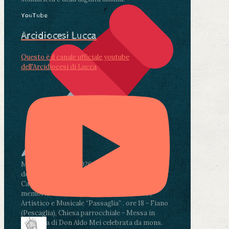
YouTube
Arcidiocesi Lucca
Questo è il canale ufficiale youtube
dell'Arcidiocesi di Lucca
Martedì 4 agosto2026
ore 11:30 - Lucca, Scuola
dell’Infanzia don Aldo Mei - Viale Castruccio
Castracani 435 - Inaugurazione murales in
memoria di don Aldo Mei curato dal Liceo
Artistico e Musicale “Passaglia”
.
ore 18 - Fiano
(Pescaglia), Chiesa parrocchiale - Messa in
memoria di Don Aldo Mei celebrata da mons.