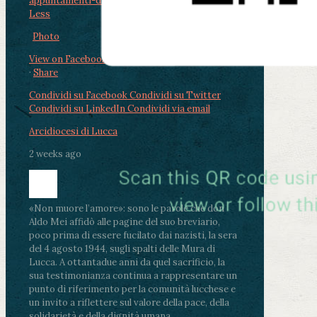
appuntamenti-dal-2-al-4-ago...
...
See More
See
Less
Photo
View on Facebook
·
Share
Condividi su Facebook
Condividi su Twitter
Condividi su LinkedIn
Condividi via email
Arcidiocesi di Lucca
2 weeks ago
«Non muore l’amore»: sono le parole che don
Aldo Mei affidò alle pagine del suo breviario,
poco prima di essere fucilato dai nazisti, la sera
del 4 agosto 1944, sugli spalti delle Mura di
Lucca. A ottantadue anni da quel sacrificio, la
sua testimonianza continua a rappresentare un
punto di riferimento per la comunità lucchese e
un invito a riflettere sul valore della pace, della
solidarietà e della dignità umana.