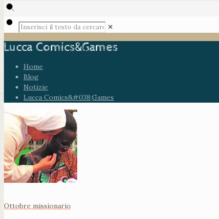
✕
Lucca Comics&Games
Home
Blog
Notizie
Lucca Comics&#038;Games
Ottobre missionario