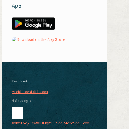
App
Facebook
Arcidiocesi di Lucca
4 days ago
youtu.be/5cAwjj0FujM
...
See More
See Less