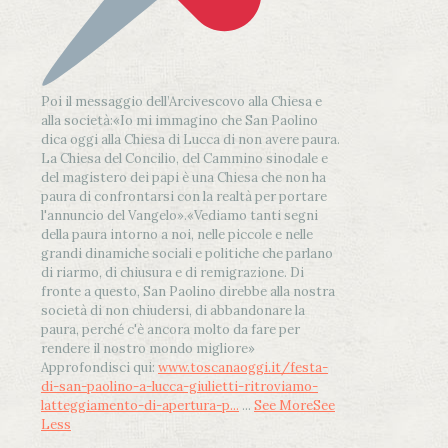
Poi il messaggio dell’Arcivescovo alla Chiesa e
alla società:
«Io mi immagino che San Paolino
dica oggi alla Chiesa di Lucca di non avere paura.
La Chiesa del Concilio, del Cammino sinodale e
del magistero dei papi è una Chiesa che non ha
paura di confrontarsi con la realtà per portare
l'annuncio del Vangelo»
.
«Vediamo tanti segni
della paura intorno a noi, nelle piccole e nelle
grandi dinamiche sociali e politiche che parlano
di riarmo, di chiusura e di remigrazione. Di
fronte a questo, San Paolino direbbe alla nostra
società di non chiudersi, di abbandonare la
paura, perché c'è ancora molto da fare per
rendere il nostro mondo migliore»
Approfondisci qui:
www.toscanaoggi.it/festa-
di-san-paolino-a-lucca-giulietti-ritroviamo-
latteggiamento-di-apertura-p...
...
See More
See
Less