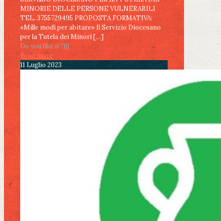
MINORIE DELLE PERSONE VULNERABILI
TEL. 3755729495 PROPOSTA FORMATIVA:
«Mille modi per abitare» Il Servizio Diocesano
per la Tutela dei Minori
[…]
Do you like it?
10
Read more
11 Luglio 2023