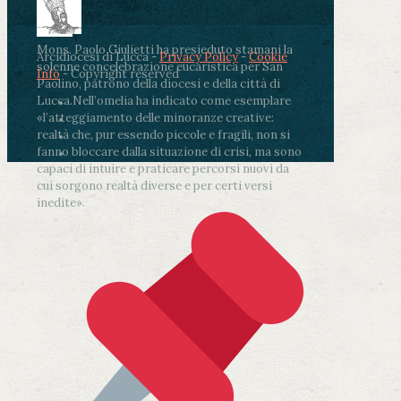
Mons. Paolo Giulietti ha presieduto stamani la
Arcidiocesi di Lucca -
Privacy Policy
-
Cookie
solenne concelebrazione eucaristica per San
Info
- Copyright reserved
Paolino, patrono della diocesi e della città di
Lucca.
Nell’omelia ha indicato come esemplare
«l’atteggiamento delle minoranze creative:
realtà che, pur essendo piccole e fragili, non si
fanno bloccare dalla situazione di crisi, ma sono
capaci di intuire e praticare percorsi nuovi da
cui sorgono realtà diverse e per certi versi
inedite».