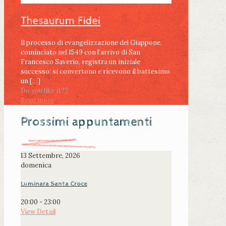
Thesaurum Fidei
Il processo di evangelizzazione del Giappone,
cominciato nel 1549 con l’arrivo di San
Francesco Saverio, registra un iniziale
successo: si convertono e ricevono il battesimo
un
[…]
Do you like it?
7
Read more
Prossimi appuntamenti
13
Settembre, 2026
domenica
Luminara Santa Croce
20:00
-
23:00
View Detail