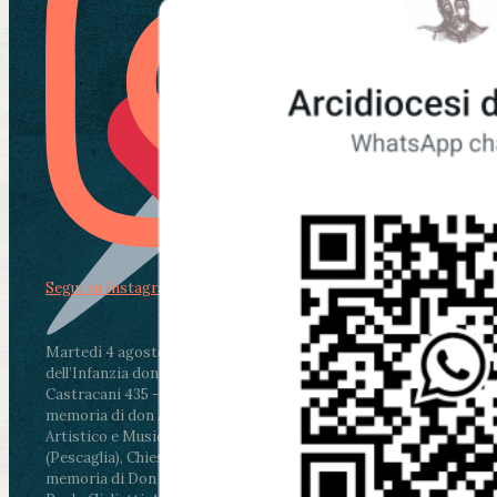
Segui su Instagram
Martedì 4 agosto2026
ore 11:30 - Lucca, Scuola
dell’Infanzia don Aldo Mei - Viale Castruccio
Castracani 435 - Inaugurazione murales in
memoria di don Aldo Mei curato dal Liceo
Artistico e Musicale “Passaglia”
.
ore 18 - Fiano
(Pescaglia), Chiesa parrocchiale - Messa in
memoria di Don Aldo Mei celebrata da mons.