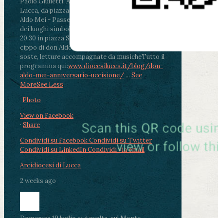
Paolo Giulietti, Arcivescovo di Lucca
.
ore 20.30 -
Lucca, da piazza San Michele al Cippo di don
Aldo Mei - Passeggiata della Memoria in alcuni
dei luoghi simbolo della città. Ritrovo alle ore
20.30 in piazza San Michele con conclusione al
cippo di don Aldo Mei (Porta Elisa). Durante le
soste, letture accompagnate da musiche
Tutto il
programma qui:
www.diocesilucca.it/blog/don-
aldo-mei-anniversario-uccisione/
...
See
More
See Less
Photo
View on Facebook
·
Share
Condividi su Facebook
Condividi su Twitter
Condividi su LinkedIn
Condividi via email
Arcidiocesi di Lucca
2 weeks ago