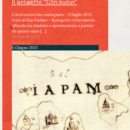
Il progetto “Otri nuovi”
L’Arcivescovo ha consegnato – 12 luglio 2023,
festa di San Paolino – il progetto «Otri nuovi»,
affinché sia studiato e sperimentato a partire
da questo anno
[…]
Do you like it?
4
Read more
6 Giugno 2023