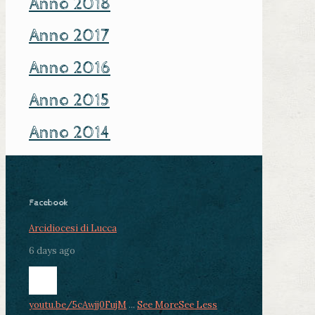
Anno 2018
Anno 2017
Anno 2016
Anno 2015
Anno 2014
Facebook
Arcidiocesi di Lucca
6 days ago
youtu.be/5cAwjj0FujM
...
See More
See Less