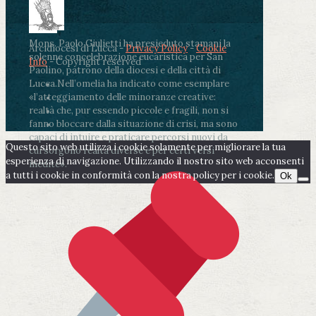
Mons. Paolo Giulietti ha presieduto stamani la
Arcidiocesi di Lucca -
Privacy Policy
-
Cookie
solenne concelebrazione eucaristica per San
Info
- Copyright reserved
Paolino, patrono della diocesi e della città di
Lucca.
Nell’omelia ha indicato come esemplare
«l’atteggiamento delle minoranze creative:
realtà che, pur essendo piccole e fragili, non si
fanno bloccare dalla situazione di crisi, ma sono
capaci di intuire e praticare percorsi nuovi da
Questo sito web utilizza i cookie solamente per migliorare la tua
cui sorgono realtà diverse e per certi versi
esperienza di navigazione. Utilizzando il nostro sito web acconsenti
inedite».
a tutti i cookie in conformità con la nostra policy per i cookie.
Ok