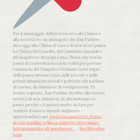
Poi il messaggio dell’Arcivescovo alla Chiesa e
alla società:
«Io mi immagino che San Paolino
dica oggi alla Chiesa di Lucca di non avere paura.
La Chiesa del Concilio, del Cammino sinodale e
del magistero dei papi è una Chiesa che non ha
paura di confrontarsi con la realtà per portare
l'annuncio del Vangelo»
.
«Vediamo tanti segni
della paura intorno a noi, nelle piccole e nelle
grandi dinamiche sociali e politiche che parlano
di riarmo, di chiusura e di remigrazione. Di
fronte a questo, San Paolino direbbe alla nostra
società di non chiudersi, di abbandonare la
paura, perché c'è ancora molto da fare per
rendere il nostro mondo migliore»
Approfondisci qui:
www.toscanaoggi.it/festa-
di-san-paolino-a-lucca-giulietti-ritroviamo-
latteggiamento-di-apertura-p...
...
See More
See
Less