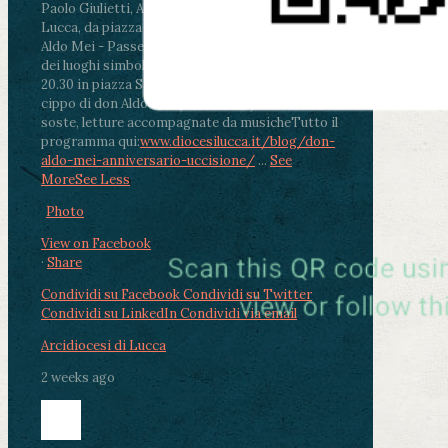
Paolo Giulietti, Arcivescovo di Lucca
.
ore 20.30 -
Lucca, da piazza San Michele al Cippo di don
Aldo Mei - Passeggiata della Memoria in alcuni
dei luoghi simbolo della città. Ritrovo alle ore
20.30 in piazza San Michele con conclusione al
cippo di don Aldo Mei (Porta Elisa). Durante le
soste, letture accompagnate da musiche
Tutto il
programma qui:
www.diocesilucca.it/blog/don-
aldo-mei-anniversario-uccisione/
...
See
More
See Less
Photo
View on Facebook
·
Share
Condividi su Facebook
Condividi su Twitter
Condividi su LinkedIn
Condividi via email
Arcidiocesi di Lucca
2 weeks ago