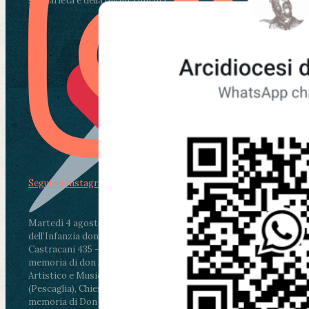
solidarietà e della dignità umana.
Segui su Instagram
Martedì 4 agosto2026
ore 11:30 - Lucca, Scuola
dell’Infanzia don Aldo Mei - Viale Castruccio
Castracani 435 - Inaugurazione murales in
memoria di don Aldo Mei curato dal Liceo
Artistico e Musicale “Passaglia”
.
ore 18 - Fiano
(Pescaglia), Chiesa parrocchiale - Messa in
memoria di Don Aldo Mei celebrata da mons.