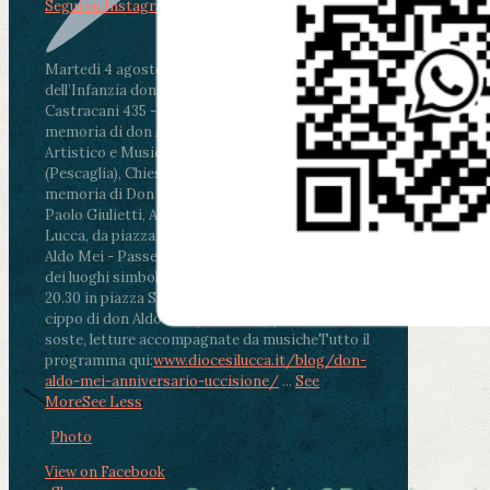
Segui su Instagram
Martedì 4 agosto2026
ore 11:30 - Lucca, Scuola
dell’Infanzia don Aldo Mei - Viale Castruccio
Castracani 435 - Inaugurazione murales in
memoria di don Aldo Mei curato dal Liceo
Artistico e Musicale “Passaglia”
.
ore 18 - Fiano
(Pescaglia), Chiesa parrocchiale - Messa in
memoria di Don Aldo Mei celebrata da mons.
Paolo Giulietti, Arcivescovo di Lucca
.
ore 20.30 -
Lucca, da piazza San Michele al Cippo di don
Aldo Mei - Passeggiata della Memoria in alcuni
dei luoghi simbolo della città. Ritrovo alle ore
20.30 in piazza San Michele con conclusione al
cippo di don Aldo Mei (Porta Elisa). Durante le
soste, letture accompagnate da musiche
Tutto il
programma qui:
www.diocesilucca.it/blog/don-
aldo-mei-anniversario-uccisione/
...
See
More
See Less
Photo
View on Facebook