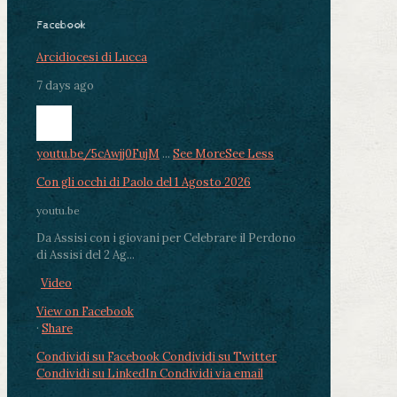
Facebook
Arcidiocesi di Lucca
7 days ago
youtu.be/5cAwjj0FujM
...
See More
See Less
Con gli occhi di Paolo del 1 Agosto 2026
youtu.be
Da Assisi con i giovani per Celebrare il Perdono
di Assisi del 2 Ag...
Video
View on Facebook
·
Share
Condividi su Facebook
Condividi su Twitter
Condividi su LinkedIn
Condividi via email