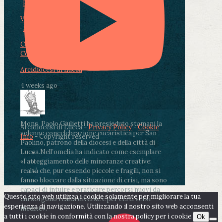
Photo
View on Facebook
·
Share
Condividi su Facebook
Condividi su Twitter
Condividi su LinkedIn
Condividi via email
Arcidiocesi di Lucca
4 weeks ago
Mons. Paolo Giulietti ha presieduto stamani la
Arcidiocesi di Lucca -
Privacy Policy
-
Cookie
solenne concelebrazione eucaristica per San
Info
- Copyright reserved
Paolino, patrono della diocesi e della città di
Lucca.
Nell’omelia ha indicato come esemplare
«l’atteggiamento delle minoranze creative:
realtà che, pur essendo piccole e fragili, non si
fanno bloccare dalla situazione di crisi, ma sono
capaci di intuire e praticare percorsi nuovi da
Questo sito web utilizza i cookie solamente per migliorare la tua
cui sorgono realtà diverse e per certi versi
esperienza di navigazione. Utilizzando il nostro sito web acconsenti
inedite».
a tutti i cookie in conformità con la nostra policy per i cookie.
Ok