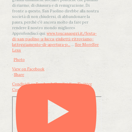
di riarmo, di chiusura e di remigrazione. Di
fronte a questo, San Paolino direbbe alla nostra
società di non chiudersi, di abbandonare la
paura, perché c'è ancora molto da fare per
rendere il nostro mondo migliore»
Approfondisci qui:
www.toscanaoggi.it/festa-
di-san-paolino-a-lucca-giulietti-ritroviamo-
latteggiamento-di-apertura-p...
...
See More
See
Less
Photo
View on Facebook
·
Share
Condividi su Facebook
Condividi su Twitter
Condividi su LinkedIn
Condividi via email