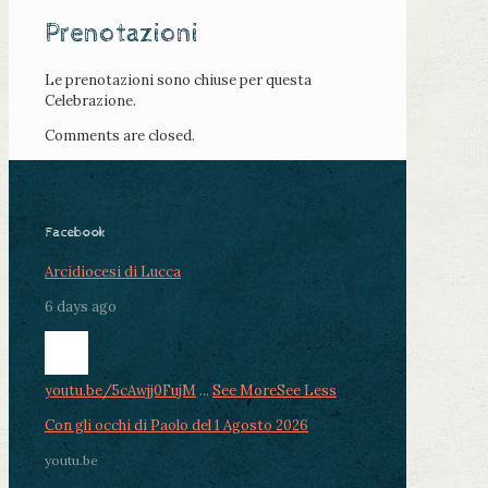
Prenotazioni
Le prenotazioni sono chiuse per questa
Celebrazione.
Comments are closed.
Facebook
Arcidiocesi di Lucca
6 days ago
youtu.be/5cAwjj0FujM
...
See More
See Less
Con gli occhi di Paolo del 1 Agosto 2026
youtu.be