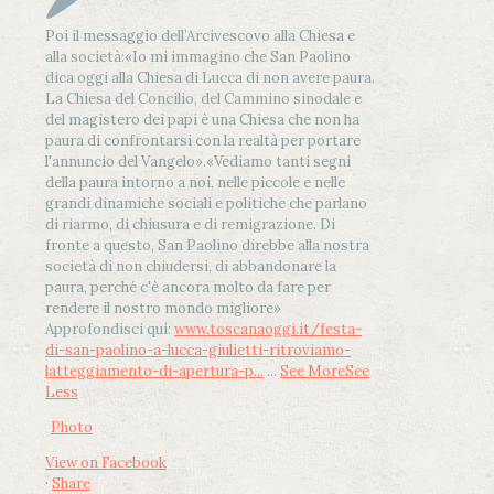
Poi il messaggio dell’Arcivescovo alla Chiesa e
alla società:
«Io mi immagino che San Paolino
dica oggi alla Chiesa di Lucca di non avere paura.
La Chiesa del Concilio, del Cammino sinodale e
del magistero dei papi è una Chiesa che non ha
paura di confrontarsi con la realtà per portare
l'annuncio del Vangelo»
.
«Vediamo tanti segni
della paura intorno a noi, nelle piccole e nelle
grandi dinamiche sociali e politiche che parlano
di riarmo, di chiusura e di remigrazione. Di
fronte a questo, San Paolino direbbe alla nostra
società di non chiudersi, di abbandonare la
paura, perché c'è ancora molto da fare per
rendere il nostro mondo migliore»
Approfondisci qui:
www.toscanaoggi.it/festa-
di-san-paolino-a-lucca-giulietti-ritroviamo-
latteggiamento-di-apertura-p...
...
See More
See
Less
Photo
View on Facebook
·
Share