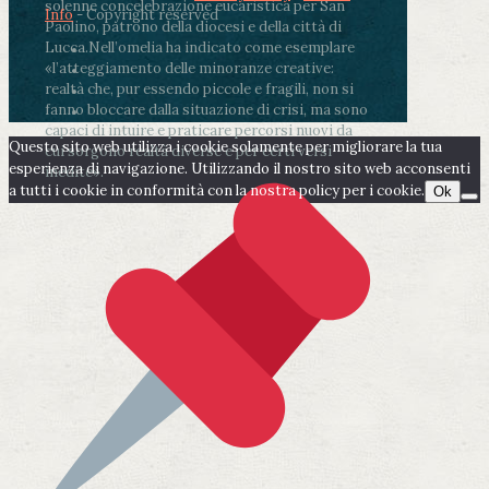
solenne concelebrazione eucaristica per San
Info
- Copyright reserved
Paolino, patrono della diocesi e della città di
Lucca.
Nell’omelia ha indicato come esemplare
«l’atteggiamento delle minoranze creative:
realtà che, pur essendo piccole e fragili, non si
fanno bloccare dalla situazione di crisi, ma sono
capaci di intuire e praticare percorsi nuovi da
Questo sito web utilizza i cookie solamente per migliorare la tua
cui sorgono realtà diverse e per certi versi
esperienza di navigazione. Utilizzando il nostro sito web acconsenti
inedite».
a tutti i cookie in conformità con la nostra policy per i cookie.
Ok