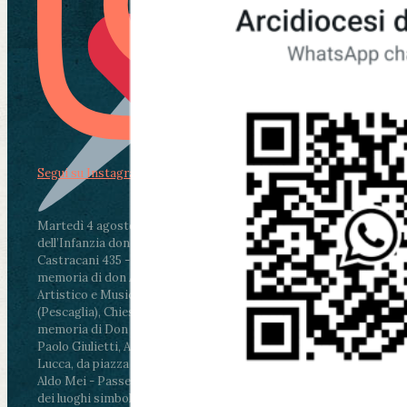
Segui su Instagram
Martedì 4 agosto2026
ore 11:30 - Lucca, Scuola
dell’Infanzia don Aldo Mei - Viale Castruccio
Castracani 435 - Inaugurazione murales in
memoria di don Aldo Mei curato dal Liceo
Artistico e Musicale “Passaglia”
.
ore 18 - Fiano
(Pescaglia), Chiesa parrocchiale - Messa in
memoria di Don Aldo Mei celebrata da mons.
Paolo Giulietti, Arcivescovo di Lucca
.
ore 20.30 -
Lucca, da piazza San Michele al Cippo di don
Aldo Mei - Passeggiata della Memoria in alcuni
dei luoghi simbolo della città. Ritrovo alle ore