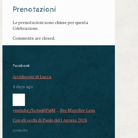
Prenotazioni
Le prenotazioni sono chiuse per questa
Celebrazione.
Comments are closed.
Facebook
Arcidiocesi di Lucca
4 days ago
youtu.be/5cAwjj0FujM
...
See More
See Less
Con gli occhi di Paolo del 1 Agosto 2026
youtu.be