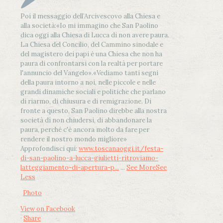
Poi il messaggio dell’Arcivescovo alla Chiesa e
alla società:
«Io mi immagino che San Paolino
dica oggi alla Chiesa di Lucca di non avere paura.
La Chiesa del Concilio, del Cammino sinodale e
del magistero dei papi è una Chiesa che non ha
paura di confrontarsi con la realtà per portare
l'annuncio del Vangelo»
.
«Vediamo tanti segni
della paura intorno a noi, nelle piccole e nelle
grandi dinamiche sociali e politiche che parlano
di riarmo, di chiusura e di remigrazione. Di
fronte a questo, San Paolino direbbe alla nostra
società di non chiudersi, di abbandonare la
paura, perché c'è ancora molto da fare per
rendere il nostro mondo migliore»
Approfondisci qui:
www.toscanaoggi.it/festa-
di-san-paolino-a-lucca-giulietti-ritroviamo-
latteggiamento-di-apertura-p...
...
See More
See
Less
Photo
View on Facebook
·
Share