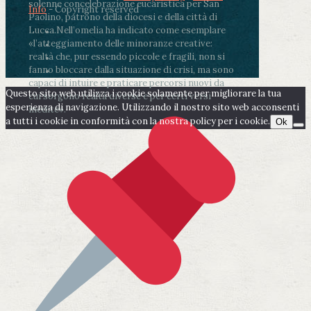
solenne concelebrazione eucaristica per San
Info
- Copyright reserved
Paolino, patrono della diocesi e della città di
Lucca.
Nell’omelia ha indicato come esemplare
«l’atteggiamento delle minoranze creative:
realtà che, pur essendo piccole e fragili, non si
fanno bloccare dalla situazione di crisi, ma sono
capaci di intuire e praticare percorsi nuovi da
Questo sito web utilizza i cookie solamente per migliorare la tua
cui sorgono realtà diverse e per certi versi
esperienza di navigazione. Utilizzando il nostro sito web acconsenti
inedite».
a tutti i cookie in conformità con la nostra policy per i cookie.
Ok