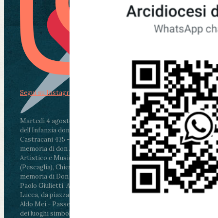
Segui su Instagram
Martedì 4 agosto2026
ore 11:30 - Lucca, Scuola
dell’Infanzia don Aldo Mei - Viale Castruccio
Castracani 435 - Inaugurazione murales in
memoria di don Aldo Mei curato dal Liceo
Artistico e Musicale “Passaglia”
.
ore 18 - Fiano
(Pescaglia), Chiesa parrocchiale - Messa in
memoria di Don Aldo Mei celebrata da mons.
Paolo Giulietti, Arcivescovo di Lucca
.
ore 20.30 -
Lucca, da piazza San Michele al Cippo di don
Aldo Mei - Passeggiata della Memoria in alcuni
dei luoghi simbolo della città. Ritrovo alle ore